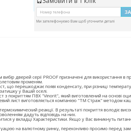
Замовити в 1 клік
З
Ми зателефонуємо Вам щоб уточнити деталі
 вибір дверей серії PROOF призначені для використання в пр
іолетовим променям.
ст, що перешкоджає появі конденсату, при різниці температу
затишку у Вашій оселі.
ст з покриттям ПВХ "Vinorit", який виготовлений на основі о
левий лист виготовляється компанією "ТМ Страж" методом каш
 термохимический реакції. В результаті покриття володіє вис
оволенням дадуть відповідь на них.
тися у вкладці Характеристики. Якщо у Вас виникнуть питан
итуацією на валютному ринку, переконливо просимо перед за