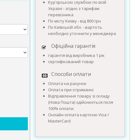
Кур'єрською службою по всій
Україні - згідно з тарифам
перевізника
По місту Києву - від 800 грн
По Київській обл. - вартість
необхідно уточнити у менеджера
Офіційна гарантія
гарантія від виробника 1 рік
сертифікований товар
Способи оплати
Оплата на рахунок
Оплата при отриманні
Відправлення товару зі складу
(Нова Пошта) здійснюється після
100% оплати.
Онлайн-оплата карткою Visa /
MasterCard