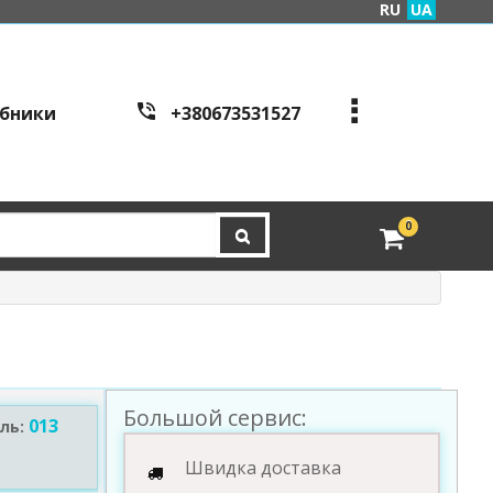
RU
UA
бники
+380673531527
+380973995086
+380443441200
edveri.kyiv@gmail.com
0
Режим работы c
all cen
tre:
м. Київ, вул. Куренівсь
ка 2Б (вхід зі сторони в
ул. Скляренко)
пн-пт з 9:00 до 19:00 | с
б з 10:00 до 16:00
Большой сервис:
013
ль:
Швидка доставка