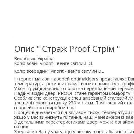
Опис " Страж Proof Стрім "
Виробник: Україна
Колір зовні: Vinorit - венге світлий DL
Колір всередині: Vinorit - венге світлий DL
Інтернет магазин дверей optimaldoors представляє Вам
температур, агресивних кліматичних впливів і ультраф
У конструкції дверного полотна передбачений термомі
Надійні вхідні двері PROOF стане гарантом комфорту і 
Особливістю конструкції є спеціалізований сталевий ли
товщині покриття цинку 230 м / кв.м. Ламінований ста
європейського виробництва.
Процес відбувається під впливом тиску, температури і
Якщо у Вас виникнуть питання, наші менеджери із зад
З детальними характеристиками двері можна ознайоми
на них.
Звертаємо Вашу увагу, що у зв'язку з нестабільною с