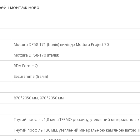
ей і монтаж нової.
Mottura DP58-171 (Італія) циліндр Mottura Project 70
Mottura DP58-170 (Італія)
RDA Forme Q
Securemme (Італія)
870*2050 мм, 970*2050 мм
Гнутий профіль 1,8 мм з ТЕРМО розриву, утеплений мінеральною кам
Гнутий профіль 130 мм, утеплений мінеральною кам'яною ватою TERM