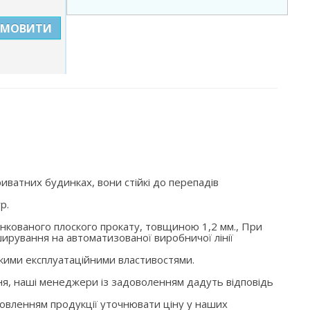
АМОВИТИ
иватних будинках, вони стійкі до перепадів
р.
цинкованого плоского прокату, товщиною 1,2 мм., При
ирування на автоматизованої виробничої лінії
окими експлуатаційними властивостями.
ня, наші менеджери із задоволенням дадуть відповідь
мовленням продукції уточнювати ціну у наших