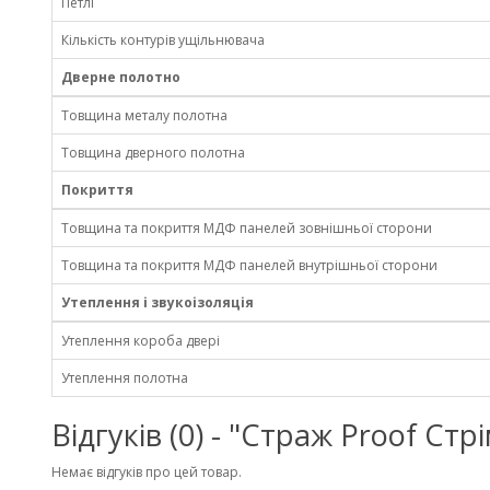
Петлі
Кількість контурів ущільнювача
Дверне полотно
Товщина металу полотна
Товщина дверного полотна
Покриття
Товщина та покриття МДФ панелей зовнішньої сторони
Товщина та покриття МДФ панелей внутрішньої сторони
Утеплення і звукоізоляція
Утеплення короба двері
Утеплення полотна
Відгуків (0) - "Страж Proof Стр
Немає відгуків про цей товар.