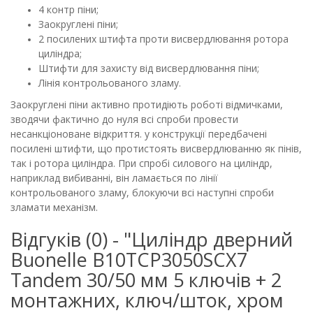
4 контр піни;
Заокруглені піни;
2 посилених штифта проти висвердлювання ротора
циліндра;
Штифти для захисту від висвердлювання піни;
Лінія контрольованого зламу.
Заокруглені піни активно протидіють роботі відмичками,
зводячи фактично до нуля всі спроби провести
несанкціоноване відкриття. у конструкції передбачені
посилені штифти, що протистоять висвердлюванню як пінів,
так і ротора циліндра. При спробі силового на циліндр,
наприклад вибиванні, він ламається по лінії
контрольованого зламу, блокуючи всі наступні спроби
зламати механізм.
Відгуків (0) - "Циліндр дверний
Buonellе B10TCP3050SCX7
Tandem 30/50 мм 5 ключів + 2
монтажних, ключ/шток, хром