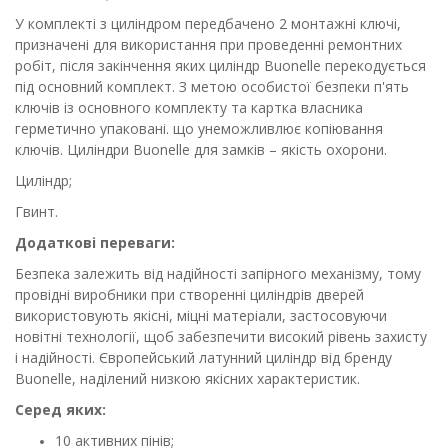
У комплекті з циліндром передбачено 2 монтажні ключі,
призначені для використання при проведенні ремонтних
робіт, після закінчення яких циліндр Buonelle перекодується
під основний комплект. З метою особистої безпеки п'ять
ключів із основного комплекту та картка власника
герметично упаковані. що унеможливлює копіювання
ключів. Циліндри Buonelle для замків – якість охорони.
Циліндр;
Гвинт.
Додаткові переваги:
Безпека залежить від надійності запірного механізму, тому
провідні виробники при створенні циліндрів дверей
використовують якісні, міцні матеріали, застосовуючи
новітні технології, щоб забезпечити високий рівень захисту
і надійності.
Європейський латунний циліндр від бренду
Buonelle, наділений низкою якісних характеристик.
Серед яких:
10 активних пінів;