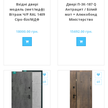
Вхідні двері
Двері П-3К-187 Q
модель (мет/мдф)
Антрацит / Білий
Вітраж Ч/Р RAL 1409
мат + Алюкобонд
Сіро-біл/МДФ
Міністерство
Антрацит
Дверей
Міністерство
18000.00 грн.
15692.00 грн.
Дверей