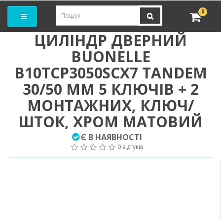
амовити замір
0
ЦИЛІНДР ДВЕРНИЙ
BUONELLЕ
B10TCP3050SCX7 TANDEM
30/50 ММ 5 КЛЮЧІВ + 2
МОНТАЖНИХ, КЛЮЧ/
ШТОК, ХРОМ МАТОВИЙ
Є В НАЯВНОСТІ
:
0 відгуків