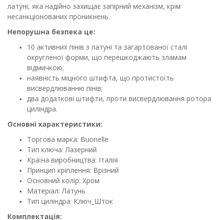
латуні, яка надійно захищає запірний механізм, крім
несанкціонованих проникнень.
Непорушна безпека це:
10 активних пінів з латуні та загартованої сталі
округленої форми, що перешкоджають зламам
відмичкою;
наявність міцного штифта, що протистоїть
висвердлюванню пінів;
два додаткові штифти, проти висвердлювання ротора
циліндра.
Основні характеристики:
Торгова марка: Buonelle
Тип ключа: Лазерний
Країна виробництва: Італія
Принцип кріплення: Врізний
Основний колір: Хром
Матеріал: Латунь
Тип циліндра: Ключ_Шток
Комплектація: