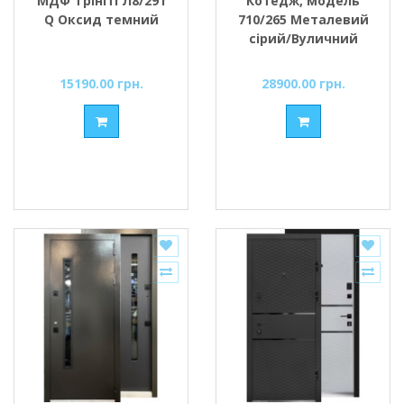
МДФ Трініті Л8/291
Котедж, модель
Q Оксид темний
710/265 Металевий
сірий/Вуличний
білий сатин
15190.00 грн.
28900.00 грн.