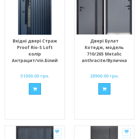
Вхідні двері Страж
Двері Булат
Proof Rio-S Loft
Котедж, модель
колір
710/265 Metalic
Антрацит/vin.Білий
anthracite/Вулична
атлас ручка DMD
Антрацит
1200
51000.00 грн.
28900.00 грн.