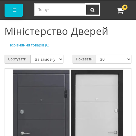
амовити замір
0
Міністерство Дверей
Порівняння товарів (0)
Сортувати:
Показати