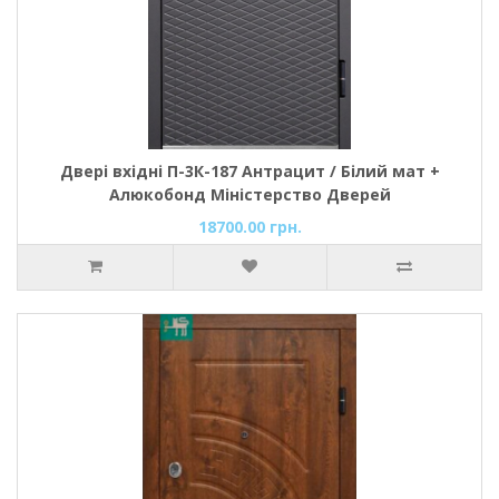
Двері вхідні П-3К-187 Антрацит / Білий мат +
Алюкобонд Міністерство Дверей
18700.00 грн.