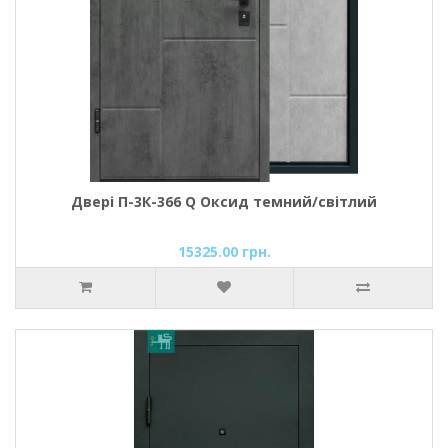
Двері П-3К-366 Q Оксид темний/світлий
15325.00 грн.