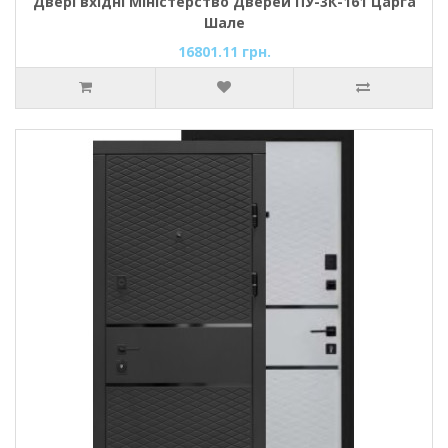
Двері вхідні Міністерство Дверей ПУ-3К-161 Царга
Шале
16801.11 грн.