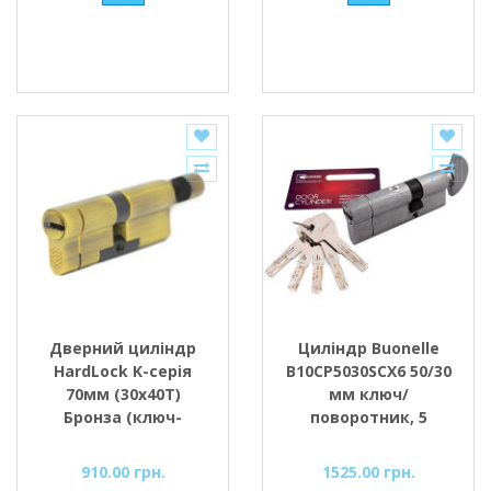
Дверний циліндр
Циліндр Buonellе
HardLock K-серія
B10CP5030SCX6 50/30
70мм (30х40Т)
мм ключ/
Бронза (ключ-
поворотник, 5
тумблер)
ключів + 1
монтажний ключ,
910.00 грн.
1525.00 грн.
хром матовий