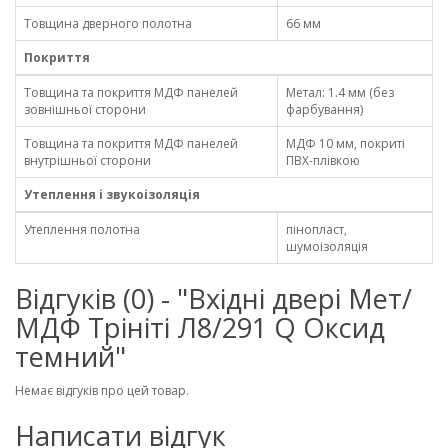
Товщина дверного полотна
66 мм
Покриття
Товщина та покриття МДФ панелей
Метал: 1.4 мм (без
зовнішньої сторони
фарбування)
Товщина та покриття МДФ панелей
МДФ 10 мм, покриті
внутрішньої сторони
ПВХ-плівкою
Утеплення і звукоізоляція
Утеплення полотна
пінопласт,
шумоізоляція
Відгуків (0) - "Вхідні двері Мет/
МДФ Трініті Л8/291 Q Оксид
темний"
Немає відгуків про цей товар.
Написати відгук