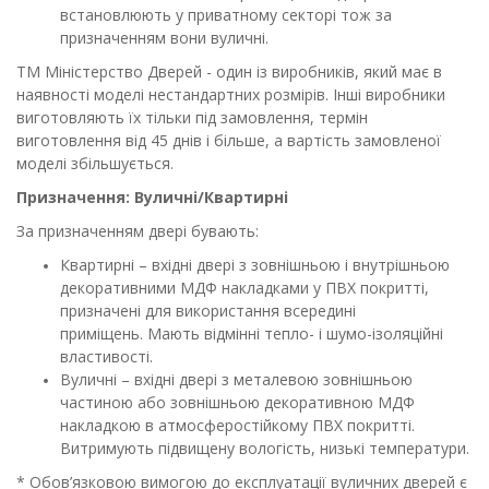
встановлюють у приватному секторі тож за
призначенням вони вуличні.
ТМ Міністерство Дверей - один із виробників, який має в
наявності моделі нестандартних розмірів. Інші виробники
виготовляють їх тільки під замовлення, термін
виготовлення від 45 днів і більше, а вартість замовленої
моделі збільшується.
Призначення:
Вуличні/
Квартирні
За призначенням двері бувають:
Квартирні – вхідні двері з зовнішньою і внутрішньою
декоративними МДФ накладками у ПВХ покритті,
призначені для використання всередині
приміщень.
Мають відмінні тепло- і шумо-ізоляційні
властивості.
Вуличні – вхідні двері з металевою зовнішньою
частиною або зовнішньою декоративною МДФ
накладкою в атмосферостійкому ПВХ покритті.
Витримують підвищену вологість, низькі температури.
* Обов’язковою вимогою до експлуатації вуличних дверей є