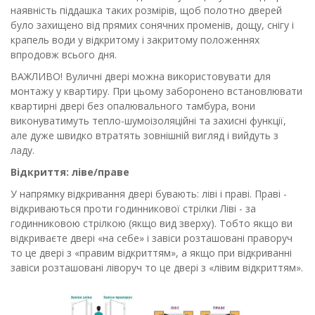
наявність піддашка таких розмірів, щоб полотно дверей
було захищено від прямих сонячних променів, дощу, снігу і
крапель води у відкритому і закритому положеннях
впродовж всього дня.
ВАЖЛИВО! Вуличні двері можна використовувати для
монтажу у квартиру.
При цьому заборонено встановлювати
квартирні двері без опалювального тамбура, вони
виконуватимуть
тепло-шумоізоляційні та захисні функції,
але дуже швидко втратять зовнішній вигляд і вийдуть з
ладу.
Відкриття: ліве/праве
У напрямку відкривання двері бувають: ліві і праві.
Праві -
відкриваються проти годинникової стрілки
Ліві - за
годинниковою стрілкою (якщо вид зверху). Тобто якщо ви
відкриваєте двері «на себе» і завіси розташовані праворуч
то це двері з «правим відкриттям», а якщо при
відкриванні
завіси розташовані ліворуч то це двері з «лівим відкриттям».