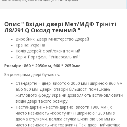
Опис " Вхідні двері Мет/МДФ Трініті
Л8/291 Q Оксид темний "
Виробник: Двері Міністерство Дверей
Країна: Україна
Колір дверей: сірий/оксид темний
Серія: Портфель "Універсальний"
Розміри: 860 * 2050мм, 960 * 2050мм
За розмірами двері бувають:
Стандартні – двері висотою 2050 мм і шириною 860 мм
або 960 мм. Дверні отвори більшості
помешкань
житлового фонду України дозволяють встановлювати
вхідні двері такого розміру.
Нестандартні – нестандартної висоти 1900 мм (їх
часто називають «коротуни») і шириною 1200
мм з
двома стулками, велика стулка шириною 860 мм (їх
часто називають «півторачки»). Такі
двері найчастіше