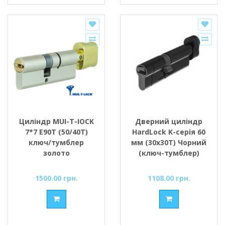
Циліндр MUI-T-IOCK
Дверний циліндр
7*7 Е90Т (50/40Т)
HardLock K-серія 60
ключ/тумблер
мм (30х30Т) Чорний
золото
(ключ-тумблер)
1500.00 грн.
1108.00 грн.