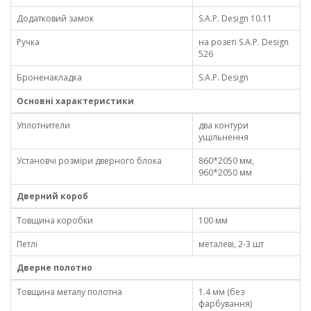
Додатковий замок
S.A.P. Design 10.11
Ручка
нa рoзeті S.A.P. Design
526
Броненакладка
S.A.P. Design
Основні характеристики
Уплотнители
два контури
ущільнення
Установчі розміри дверного блока
860*2050 мм,
960*2050 мм
Дверний короб
Товщина коробки
100 мм
Петлі
металеві, 2-3 шт
Дверне полотно
Товщина металу полотна
1.4 мм (без
фарбування)