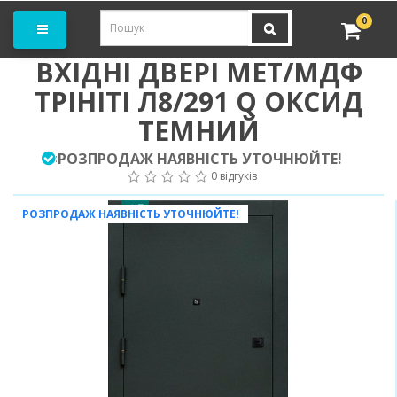
амовити замір
0
ВХІДНІ ДВЕРІ МЕТ/МДФ
ТРІНІТІ Л8/291 Q ОКСИД
ТЕМНИЙ
РОЗПРОДАЖ НАЯВНІСТЬ УТОЧНЮЙТЕ!
:
0 відгуків
РОЗПРОДАЖ НАЯВНІСТЬ УТОЧНЮЙТЕ!