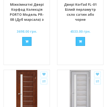
Міжкімнатні Двері
Двері Korfad FL-01
Корфад Колекція
Білий перламутр
PORTO Модель PR-
скло сатин або
08 (Дуб марсала) з
чорне
Бронзовим склом
3698.00 грн.
4533.00 грн.