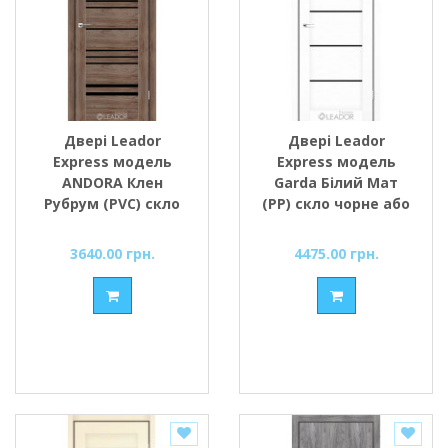
Двері Leador
Двері Leador
Express модель
Express модель
ANDORA Клен
Garda Білий Мат
Рубрум (PVC) скло
(PP) скло чорне або
чорне або сатин
сатин
3640.00 грн.
4475.00 грн.