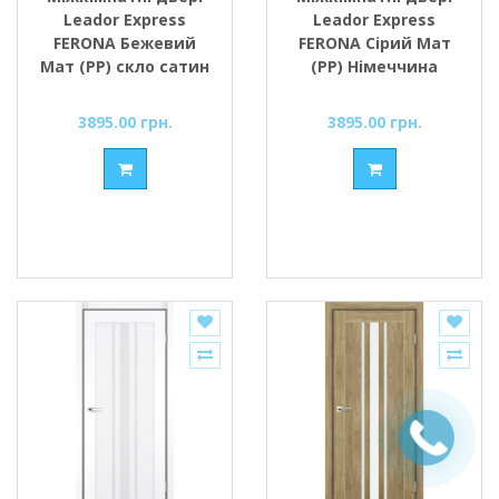
Leador Express
Leador Express
FERONA Бежевий
FERONA Сірий Мат
Мат (PP) скло сатин
(PP) Німеччина
або чорне
скло сатин або
чорне
3895.00 грн.
3895.00 грн.