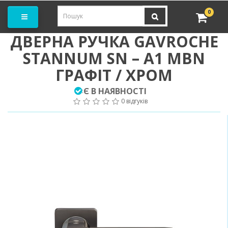
амовити замір
0
ДВЕРНА РУЧКА GAVROCHE
STANNUM SN – A1 MBN
ГРАФІТ / ХРОМ
Є В НАЯВНОСТІ
:
0 відгуків