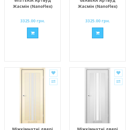
WISTERIA Артвуд
GERBERA Артвуд
Жасмін (NanoFlex)
Жасмін (NanoFlex)
скло сатин або
скло сатин або
чорне
чорне
3325.00 грн.
3325.00 грн.
Міжкімнатні двері
Міжкімнатні двері