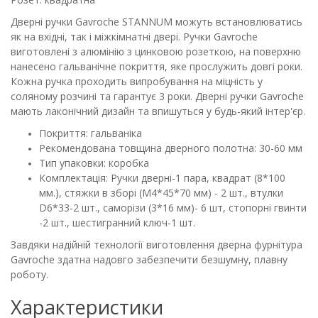
Дверні ручки Gavroche STANNUM можуть встановлюватись
як на вхідні, так і міжкімнатні двері. Ручки Gavroche
виготовлені з алюмінію з цинковою розеткою, на поверхню
нанесено гальванічне покриття, яке прослужить довгі роки.
Кожна ручка проходить випробування на міцність у
соляному розчині та гарантує 3 роки. Дверні ручки Gavroche
мають лаконічний дизайн та впишуться у будь-який інтер'єр.
Покриття: гальваніка
Рекомендована товщина дверного полотна: 30-60 мм
Тип упаковки: коробка
Комплектація: Ручки дверні-1 пара, квадрат (8*100
мм.), стяжки в зборі (М4*45*70 мм) - 2 шт., втулки
D6*33-2 шт., саморізи (3*16 мм)- 6 шт, стопорні гвинти
-2 шт., шестигранний ключ-1 шт.
Завдяки надійній технології виготовлення дверна фурнітура
Gavroche здатна надовго забезпечити безшумну, плавну
роботу.
Характеристики