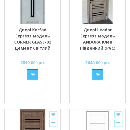
Двері Korfad
Двері Leador
Express модель
Express модель
CORNER GLASS-02
ANDORA Клен
Цемент Світлий
Південний (PVC)
скло сатин або
скло чорне або
чорне
сатин
2890.00 грн.
3640.00 грн.