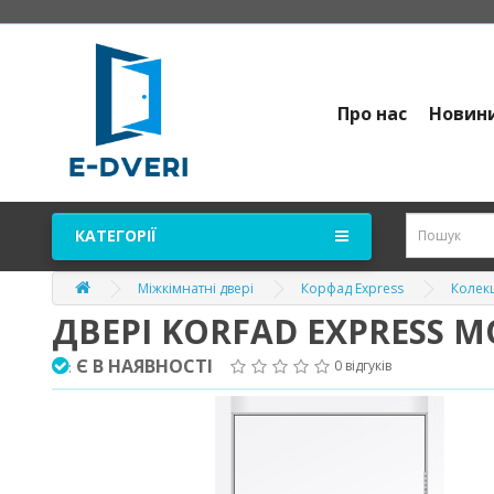
Про нас
Новин
КАТЕГОРІЇ
Міжкімнатні двері
Корфад Express
Колекц
ДВЕРІ KORFAD EXPRESS 
Є В НАЯВНОСТІ
0 відгуків
: