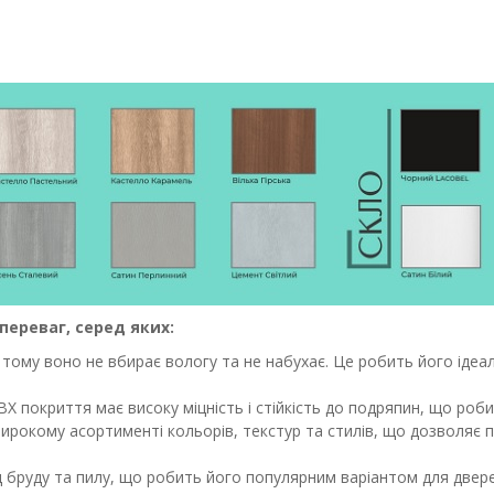
переваг, серед яких:
, тому воно не вбирає вологу та не набухає. Це робить його іде
Х покриття має високу міцність і стійкість до подряпин, що роби
ирокому асортименті кольорів, текстур та стилів, що дозволяє пі
від бруду та пилу, що робить його популярним варіантом для две