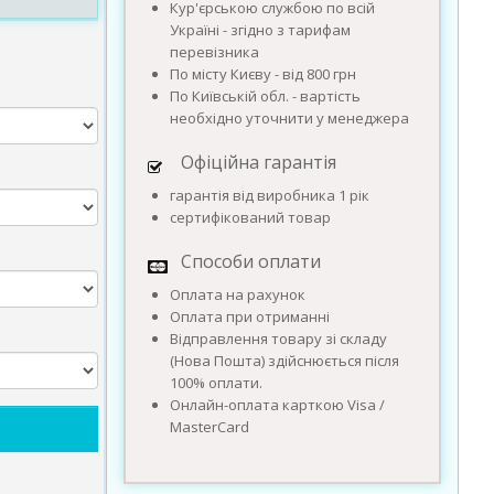
Кур'єрською службою по всій
Україні - згідно з тарифам
перевізника
По місту Києву - від 800 грн
По Київській обл. - вартість
необхідно уточнити у менеджера
Офіційна гарантія
гарантія від виробника 1 рік
сертифікований товар
Способи оплати
Оплата на рахунок
Оплата при отриманні
Відправлення товару зі складу
(Нова Пошта) здійснюється після
100% оплати.
Онлайн-оплата карткою Visa /
MasterCard