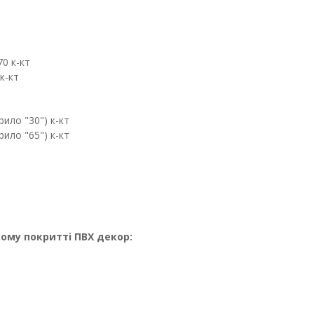
0 к-кт
к-кт
ило "30") к-кт
ило "65") к-кт
кому покритті ПВХ декор: