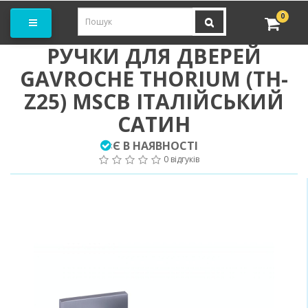
амовити замір
0
РУЧКИ ДЛЯ ДВЕРЕЙ
GAVROCHE THORIUM (TH-
Z25) MSCB ІТАЛІЙСЬКИЙ
САТИН
Є В НАЯВНОСТІ
:
0 відгуків