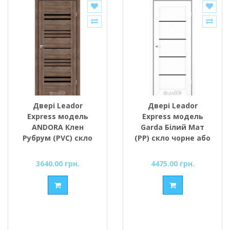
Двері Leador
Двері Leador
Express модель
Express модель
ANDORA Клен
Garda Білий Мат
Рубрум (PVC) скло
(PP) скло чорне або
чорне або сатин
сатин
3640.00 грн.
4475.00 грн.