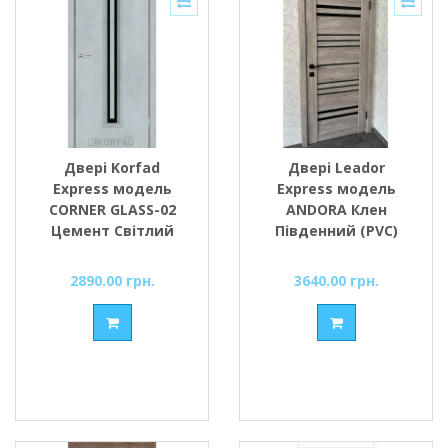
Двері Korfad
Двері Leador
Express модель
Express модель
CORNER GLASS-02
ANDORA Клен
Цемент Світлий
Південний (PVC)
скло сатин або
скло чорне або
чорне
сатин
2890.00 грн.
3640.00 грн.