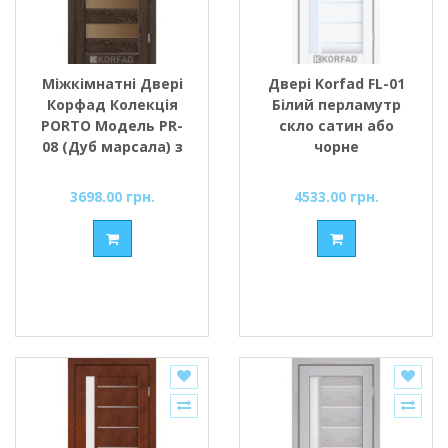
Міжкімнатні Двері
Двері Korfad FL-01
Корфад Колекція
Білий перламутр
PORTO Модель PR-
скло сатин або
08 (Дуб марсала) з
чорне
Бронзовим склом
3698.00 грн.
4533.00 грн.