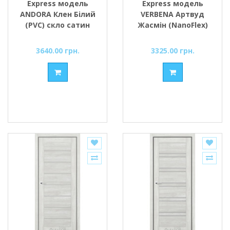
Express модель
Express модель
ANDORA Клен Білий
VERBENA Артвуд
(PVC) скло сатин
Жасмін (NanoFlex)
або чорне
скло сатин або
чорне
3640.00 грн.
3325.00 грн.