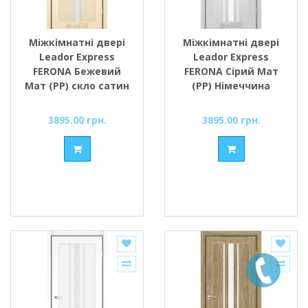
Міжкімнатні двері
Міжкімнатні двері
Leador Express
Leador Express
FERONA Бежевий
FERONA Сірий Мат
Мат (PP) скло сатин
(PP) Німеччина
або чорне
скло сатин або
чорне
3895.00 грн.
3895.00 грн.