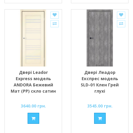
Двері Leador
Двері Леадор
Express модель
Експрес модель
ANDORA Бежевий
SLD-01 Клен Грей
Мат (PP) скло сатин
глухі
або чорне
3640.00 грн.
3545.00 грн.