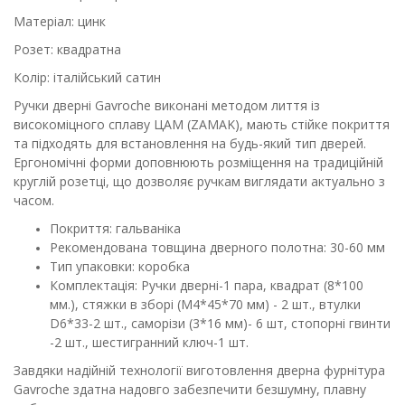
Матеріал: цинк
Розет: квадратна
Колір: італійський сатин
Ручки дверні Gavroche виконані методом лиття із
високоміцного сплаву ЦАМ (ZAMAK), мають стійке покриття
та підходять для встановлення на будь-який тип дверей.
Ергономічні форми доповнюють розміщення на традиційній
круглій розетці, що дозволяє ручкам виглядати актуально з
часом.
Покриття: гальваніка
Рекомендована товщина дверного полотна: 30-60 мм
Тип упаковки: коробка
Комплектація: Ручки дверні-1 пара, квадрат (8*100
мм.), стяжки в зборі (М4*45*70 мм) - 2 шт., втулки
D6*33-2 шт., саморізи (3*16 мм)- 6 шт, стопорні гвинти
-2 шт., шестигранний ключ-1 шт.
Завдяки надійній технології виготовлення дверна фурнітура
Gavroche здатна надовго забезпечити безшумну, плавну