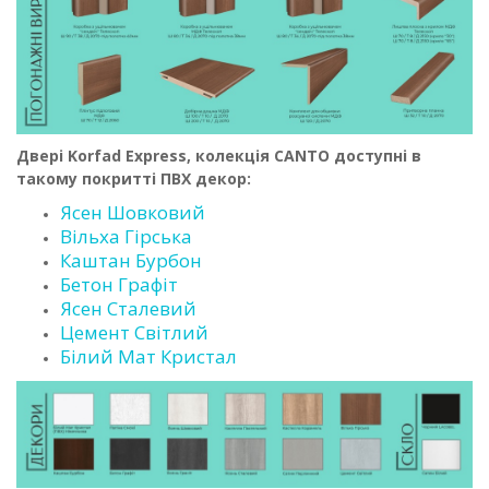
Двері Korfad Express, колекція CANTO доступні в
такому покритті ПВХ декор:
Ясен Шовковий
Вільха Гірська
Каштан Бурбон
Бетон Графіт
Ясен Сталевий
Цемент Світлий
Білий Мат Кристал