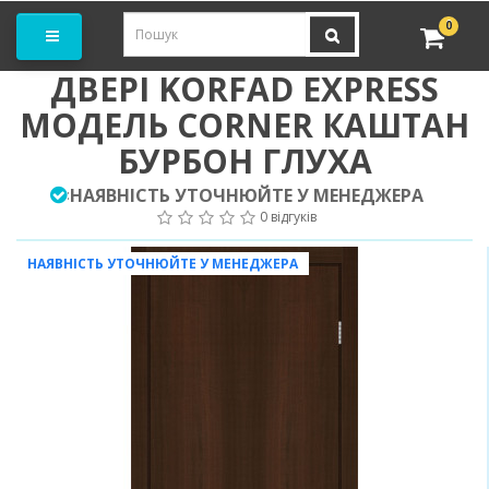
амовити замір
0
ДВЕРІ KORFAD EXPRESS
МОДЕЛЬ CORNER КАШТАН
БУРБОН ГЛУХА
НАЯВНІСТЬ УТОЧНЮЙТЕ У МЕНЕДЖЕРА
:
0 відгуків
НАЯВНІСТЬ УТОЧНЮЙТЕ У МЕНЕДЖЕРА