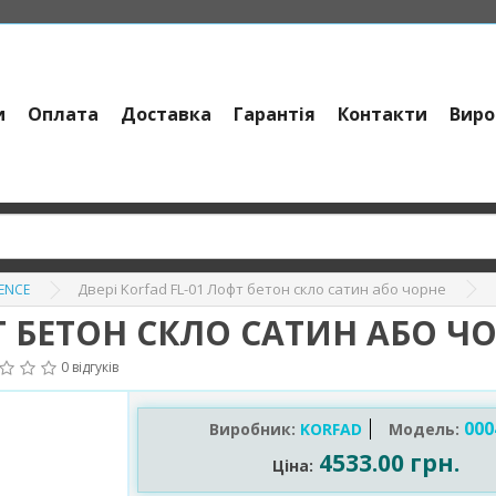
и
Оплата
Доставка
Гарантія
Контакти
Виро
Двері Korfad FL-01 Лофт бетон скло сатин або чорне
RENCE
Т БЕТОН СКЛО САТИН АБО Ч
0 відгуків
000
Виробник:
KORFAD
Модель:
4533.00 грн.
Ціна: