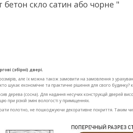
т бетон скло сатин або чорне "
ргові (збірні) двері.
розмірів, але їх можна також замовити на замовлення з урахуван
хто шукає економічне та практичне рішення для свого будинку? к
ив дерева (сосна). Для надання несучих конструкцій дверей вис
при різкій зміні вологості у приміщеннях.
ирати полотно, не пошкоджуючи декоративне покриття. Таким ч