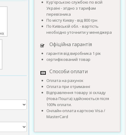
Кур'єрською службою по всій
Україні - згідно з тарифам
перевізника
По місту Києву - від 800 грн
По Київській обл. - вартість
необхідно уточнити у менеджера
на
Офіційна гарантія
гарантія від виробника 1 рік
сертифікований товар
Способи оплати
Оплата на рахунок
Оплата при отриманні
Відправлення товару зі складу
(Нова Пошта) здійснюється після
100% оплати.
Онлайн-оплата карткою Visa /
MasterCard