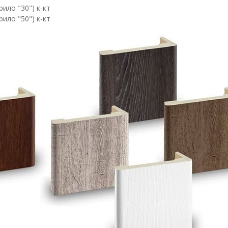
ило "30") к-кт
ило "50") к-кт