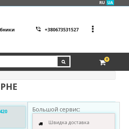
RU
UA
бники
+380673531527
+380973995086
+380443441200
edveri.kyiv@gmail.com
0
Режим работы c
all cen
tre:
м. Київ, вул. Куренівсь
ка 2Б (вхід зі сторони в
ОРНЕ
ул. Скляренко)
пн-пт з 9:00 до 19:00 | с
б з 10:00 до 16:00
Большой сервис:
420
Швидка доставка