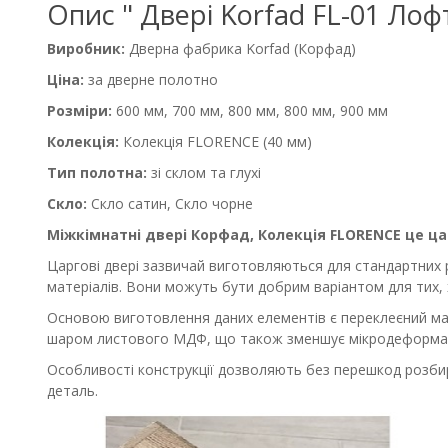
Опис " Двері Korfad FL-01 Лоф
Виробник:
Дверна фабрика Korfad (
Корфад
)
Ціна:
за дверне полотно
Розміри:
600 мм, 700 мм, 800 мм, 800 мм, 900 мм
Колекція:
Колекція FLORENCE (40 мм)
Тип полотна:
зі склом та глухі
Скло:
Скло сатин, Скло чорне
Міжкімнатні двері Корфад, Колекція
FLORENCE
це ц
а
Царгові двері зазвичай виготовляються для стандартних 
матеріалів. Вони можуть бути добрим варіантом для тих, 
Основою виготовлення даних елементів є переклеєний мас
шаром листового МДФ, що також зменшує мікродеформацію 
Особливості конструкції дозволяють без перешкод розб
деталь.