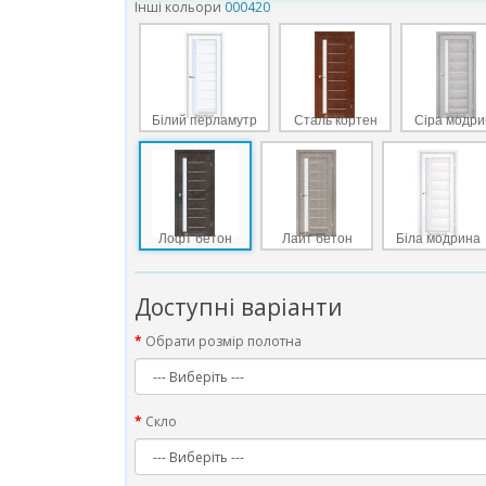
Інші кольори
000420
Білий перламутр
Сталь кортен
Сіра модри
Лофт бетон
Лайт бетон
Біла модрина
Доступні варіанти
Обрати розмір полотна
Скло