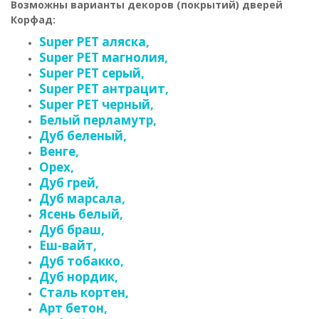
Возможны варианты декоров (покрытий) дверей
Корфад:
Super PET аляска,
Super PET магнолия,
Super PET серый,
Super PET антрацит,
Super PET черный,
Белый перламутр,
Дуб беленый,
Венге,
Орех,
Дуб грей,
Дуб марсала,
Ясень белый,
Дуб браш,
Еш-вайт,
Дуб тобакко,
Дуб нордик,
Сталь кортен,
Арт бетон,