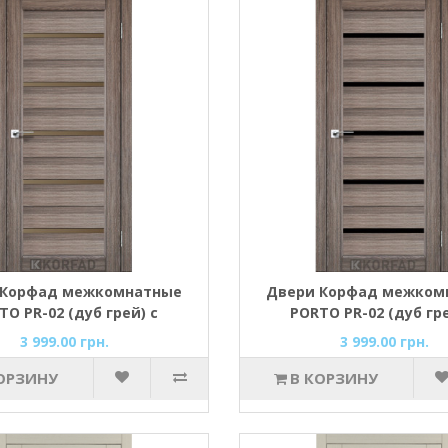
 Корфад межкомнатные
Двери Корфад межком
TO PR-02 (дуб грей) с
PORTO PR-02 (дуб гре
ронзовым стеклом
Чёрным стекло
3 999.00 грн.
3 999.00 грн.
ОРЗИНУ
В КОРЗИНУ