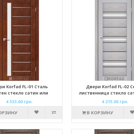
и Korfad FL-01 Сталь
Двери Korfad FL-02 С
тен стекло сатин или
лиственница стекло са
черное
черное
4 533.00 грн.
4 215.00 грн.
ОРЗИНУ
В КОРЗИНУ