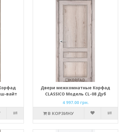
Корфад
Двери межкомнатные Корфад
Эш-вайт
CLASSICO Модель CL-08 Дуб
нордик
4 997.00 грн.
В КОРЗИНУ