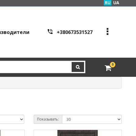
RU
UA
изводители
+380673531527
+380973995086
+380443441200
edveri.kyiv@gmail.com
0
Режим работы c
all cen
tre:
г. Киев, ул. Куреневска
я 2Б (вход со стороны у
л. Скляренко)
пн-пт с 9:00 до 19:00 | с
б с 10:00 до 16:00
Показывать: