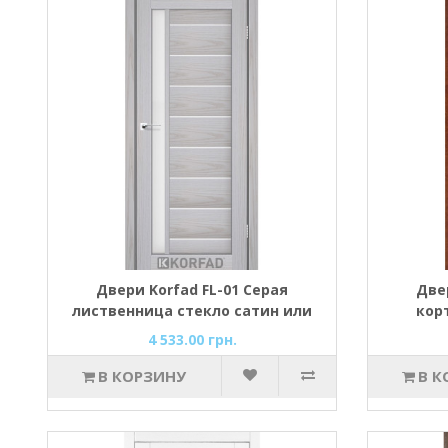
Двери Korfad FL-01 Серая
Двер
лиственница стекло сатин или
кор
черное
4 533.00 грн.
В КОРЗИНУ
В К