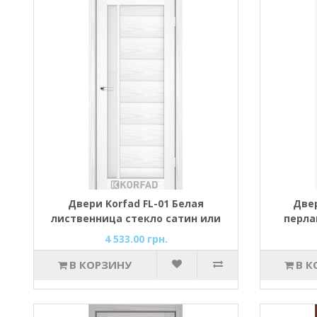
Двери Korfad FL-01 Белая
Двер
лиственница стекло сатин или
перла
черное
4 533.00 грн.
В КОРЗИНУ
В К