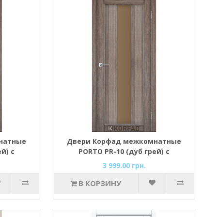
натные
Двери Корфад межкомнатные
й) с
PORTO PR-10 (дуб грей) с
м
Бронзовым стеклом
3 999.00 грн.
В КОРЗИНУ