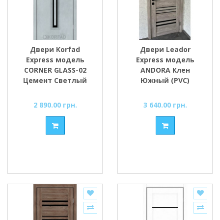
Двери Korfad
Двери Leador
Express модель
Express модель
CORNER GLASS-02
ANDORA Клен
Цемент Светлый
Южный (PVC)
стекло сатин или
стекло черное или
черное
сатин
2 890.00 грн.
3 640.00 грн.