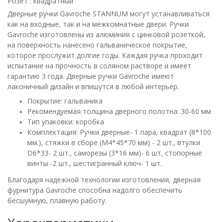
Розет : квадратный
Дверные ручки Gavroche STANNUM могут устанавливаться
как на входные, так и на межкомнатные двери. Ручки
Gavroche изготовлены из алюминия с цинковой розеткой,
на поверхность нанесено гальваническое покрытие,
которое прослужит долгие годы. Каждая ручка проходит
испытание на прочность в соляном растворе и имеет
гарантию 3 года. Дверные ручки Gavroche имеют
лаконичный дизайн и впишутся в любой интерьер.
Покрытие: гальваника
Рекомендуемая толщина дверного полотна: 30-60 мм
Тип упаковки: коробка
Комплектация: Ручки дверные- 1 пара, квадрат (8*100
мм.), стяжки в сборе (М4*45*70 мм) - 2 шт., втулки
D6*33- 2 шт., саморезы (3*16 мм)- 6 шт, стопорные
винты -2 шт., шестигранный ключ- 1 шт.
Благодаря надежной технологии изготовления, дверная
фурнитура
Gavroche
способна надолго обеспечить
бесшумную, плавную работу.