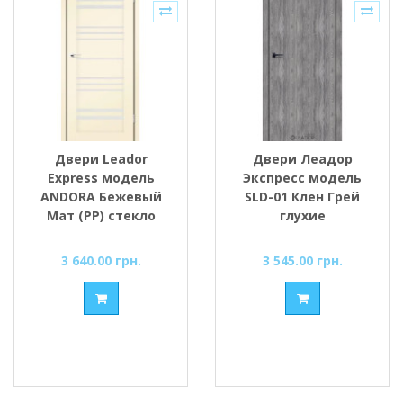
Двери Leador
Двери Леадор
Express модель
Экспресс модель
ANDORA Бежевый
SLD-01 Клен Грей
Мат (PP) стекло
глухие
сатин или черное
3 640.00 грн.
3 545.00 грн.