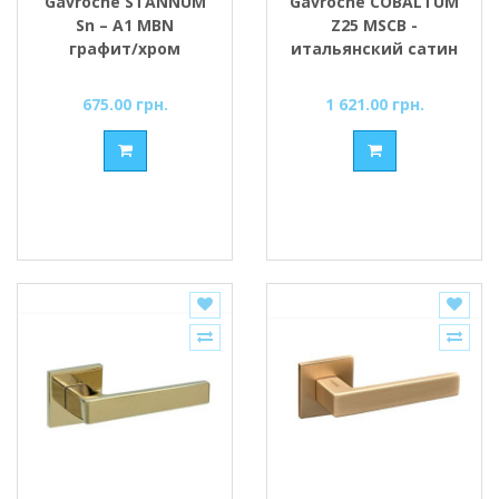
Gavroche STANNUM
Gavroche COBALTUM
Sn – A1 MBN
Z25 MSCB -
графит/хром
итальянский сатин
675.00 грн.
1 621.00 грн.