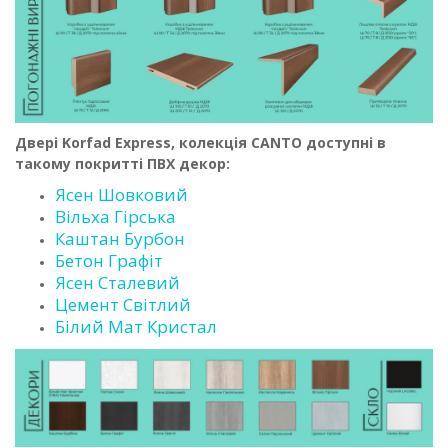
Двері Korfad Express, колекція CANTO доступні в
такому покритті ПВХ декор:
Ясен Шовковий
Вільха Гірська
Каштан Бурбон
Бетон Графіт
Ясен Сталевий
Цемент Світлий
Білий Мат Кристал