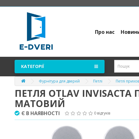
Про нас
Новин
КАТЕГОРІЇ
Фурнітура для дверей
Петлі
Петлі прихо
ПЕТЛЯ OTLAV INVISACTA
МАТОВИЙ
Є В НАЯВНОСТІ
0 відгуків
: