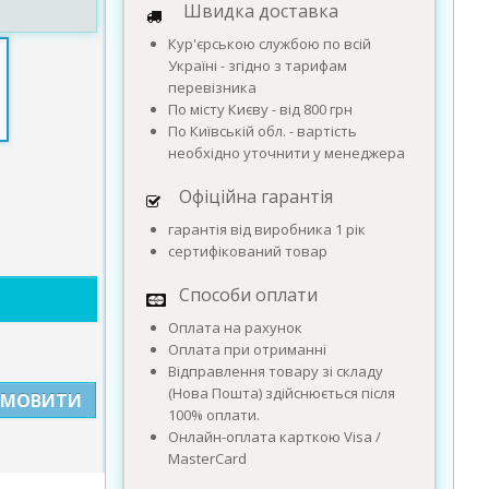
Швидка доставка
Кур'єрською службою по всій
Україні - згідно з тарифам
перевізника
По місту Києву - від 800 грн
По Київській обл. - вартість
необхідно уточнити у менеджера
Офіційна гарантія
гарантія від виробника 1 рік
сертифікований товар
Способи оплати
Оплата на рахунок
Оплата при отриманні
Відправлення товару зі складу
(Нова Пошта) здійснюється після
АМОВИТИ
100% оплати.
Онлайн-оплата карткою Visa /
MasterCard