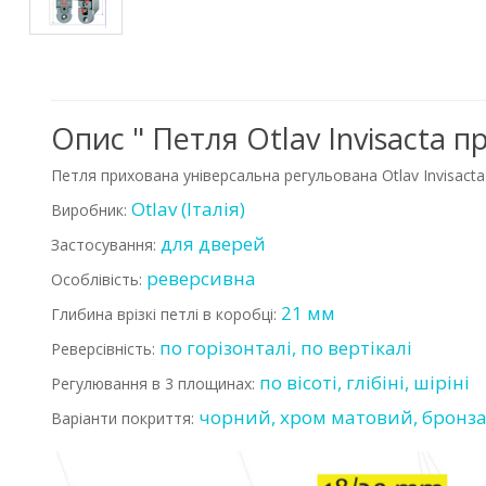
Опис " Петля Otlav Invisacta
Петля прихована універсальна регульована Otlav Invisacta
Otlav (Італія)
Виробник:
для дверей
Застосування:
реверсивна
Особлівість:
21 мм
Глибина врізкі петлі в коробці:
по горізонталі, по вертікалі
Реверсівність:
по вісоті, глібіні, шіріні
Регулювання в 3 площинах:
чорний, хром матовий, бронза,
Варіанти покриття: