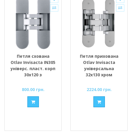
Петля схована
Петля прихована
Otlav Invisacta IN305
Otlav Invisacta
універс. пласт. корп
універсальна
30x120 з
32x130 хром
ковпачками, хром
матовий
матовий
800.00 грн.
2224.00 грн.