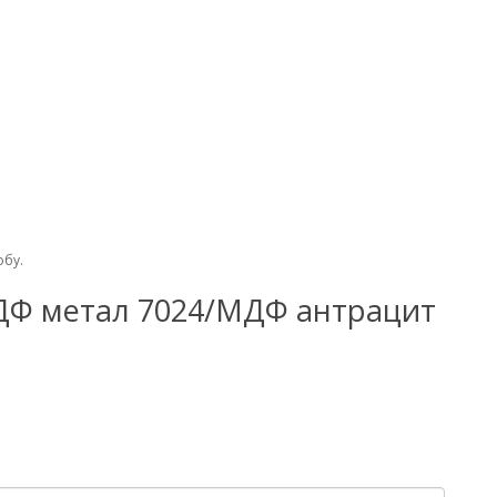
обу.
Л/МДФ метал 7024/МДФ антрацит