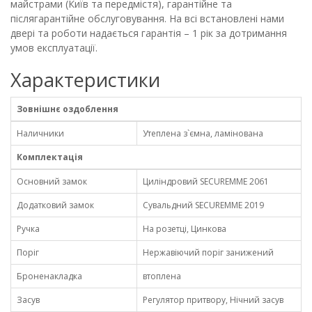
майстрами (Київ та передмістя), гарантійне та
післягарантійне обслуговування. На всі встановлені нами
двері та роботи надається гарантія – 1 рік за дотримання
умов експлуатації.
Характеристики
Зовнішнє оздоблення
Наличники
Утеплена з`ємна, ламінована
Комплектація
Основний замок
Циліндровий SECUREMME 2061
Додатковий замок
Сувальдний SECUREMME 2019
Ручка
На розетці, Цинкова
Поріг
Нержавіючий поріг занижений
Броненакладка
втоплена
Засув
Регулятор притвору, Нічний засув