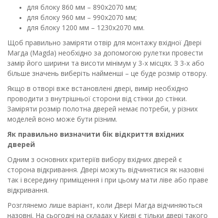
для блоку 860 мм – 890х2070 мм;
для блоку 960 мм – 990х2070 мм;
для блоку 1200 мм – 1230х2070 мм.
Щоб правильно заміряти отвір для монтажу вхідної Двері
Магда (Magda) необхідно за допомогою рулетки провести
замір його ширини та висоти мінімум у 3-х місцях. З 3-х або
більше значень виберіть найменші – це буде розмір отвору.
Якщо в отворі вже встановлені двері, вимір необхідно
проводити з внутрішньої сторони від стінки до стінки.
Заміряти розмір полотна дверей немає потреби, у різних
моделей воно може бути різним.
Як правильно визначити бік відкриття вхідних
дверей
Одним з основних критеріїв вибору вхідних дверей є
сторона відкривання. Двері можуть відчинятися як назовні
так і всередину приміщення і при цьому мати ліве або праве
відкривання.
Розглянемо лише варіант, коли Двері Магда відчиняються
назовні. На сьогодні на складах у Києві є тільки двері такого