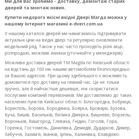
Ми для Вас зробимо - доставку, демонтаж старих
дверей та монтаж нових.
Купити недорого якісні вхідні Двері Магда можна у
нашому Інтернет магазині e-dveri.com.ua
У нашому каталозі дверей ми намагаємось підтримувати
актуальні ціни на вхідні двері та регулярно оновлювати
модельний ряд. Також у нас часто проходять різні акції,
розпродажі, можливі знижки (уточнюйте у менеджерів).
Можлива доставка дверей ТМ Magda по Київській області
на відстань до 100 км. нашим автомобілем безпосередньо
за Вашою адресою. При цьому здебільшого є можливість
домовитися про доставку на певний час. Це не тільки
зручно, але й найчастіше дешевше, ніж скористатися
послугами компаній перевізників. Ми доставляємо до таких
населених пунктів Київської області: Білогородка, Бобриця,
Бориспіль, Борова, Бородянка, Боярка, Бровари, Бузова,
Буча, Бишів, Васильків, Велика Дімерка, Вишневе, Ворзель,
Вороньків, Вишгород, Глеваха, Гнідин, Гоголів, Гора,
Горенка, Гостомель, Данилівка, Демидів, Дударков, Димер,
Забуччя, Зазим'я, Іванків, Ірпінь, Калинівка, Клавдієво-