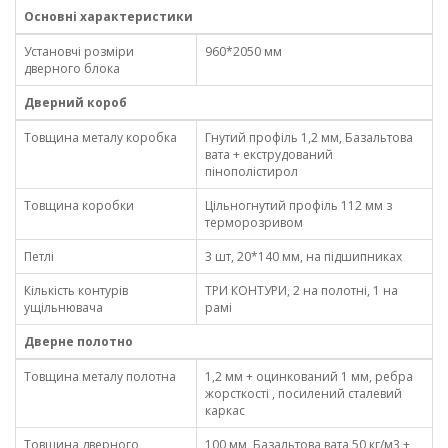
Основні характеристики
Установчі розміри
960*2050 мм
дверного блока
Дверний короб
Товщина металу коробка
Гнутий профіль 1,2 мм, Базальтова
вата + екструдований
пінополістирол
Товщина коробки
Цільногнутий профіль 112 мм з
терморозривом
Петлі
3 шт, 20*140 мм, на підшипниках
Кількість контурів
ТРИ КОНТУРИ, 2 на полотні, 1 на
ущільнювача
рамі
Дверне полотно
Товщина металу полотна
1,2 мм + оцинкований 1 мм, ребра
жорсткості , посилений сталевий
каркас
Товщина дверного
100 мм, Базальтова вата 50 кг/м3 +