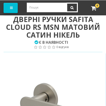
амовити замір
0
ДВЕРНІ РУЧКИ SAFITA
CLOUD RS MSN МАТОВИЙ
САТИН НІКЕЛЬ
Є В НАЯВНОСТІ
:
0 відгуків