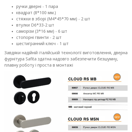
ручки дверні - 1 пара
квадрат (8*100 мм.)
стяжки в зборі (М4*45*70 мм) - 2 шт
втулки D6*33-2 шт
саморізи (3*16 мм) - 6 шт
стопорні гвинти - 2 шт
шестигранний ключ - 1 шт
Завдяки надійній італійській технології виготовлення, дверна
фурнітура Safita здатна надовго забезпечити безшумну,
плавну роботу і проста в монтажі