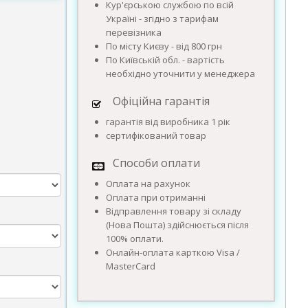
Кур'єрською службою по всій
Україні - згідно з тарифам
перевізника
По місту Києву - від 800 грн
По Київській обл. - вартість
необхідно уточнити у менеджера
Офіційна гарантія
гарантія від виробника 1 рік
сертифікований товар
Способи оплати
Оплата на рахунок
Оплата при отриманні
Відправлення товару зі складу
(Нова Пошта) здійснюється після
100% оплати.
Онлайн-оплата карткою Visa /
MasterCard