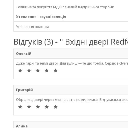
Товщина та покриття МДФ панелей внутрішньої сторони
Утеплення і звукоізоляція
Утеплення полотна
Відгуків (3) - " Вхідні двері 
Олексій
Дуже гарні та теплі двері. Для вулиці — те що треба. Сервіс e-d
Григорій
Обрали ці двері через міцність і не помилилися. Відчувається які
Алина