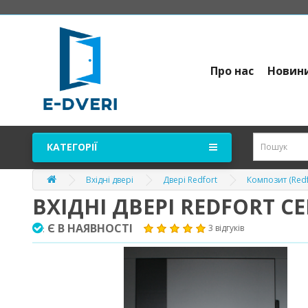
Про нас
Новин
КАТЕГОРІЇ
Вхідні двері
Двері Redfort
Композит (Redf
ВХІДНІ ДВЕРІ REDFORT 
Є В НАЯВНОСТІ
3 відгуків
: