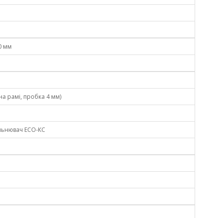
0 мм
а рамі, пробка 4 мм)
льнювач ECO-КС