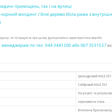
едині приміщень, так і на вулиці
чорний молдинг / біле дерево (біла рама з внутрішн
)
струкції, не погіршуючи при цьому функціональні характеристики вироби.
енеджерам по тел. 044 3441200 або 067 3531527
во
Циліндровий KALE 257
Сейфовий KALE 252
На розеті, та регульо
нержавіюча сталь
Втоплена броненакла