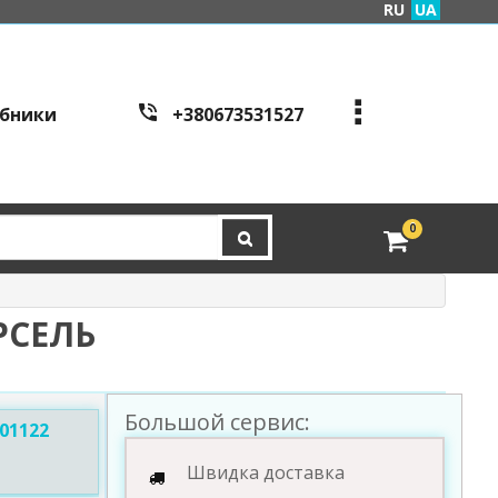
RU
UA
бники
+380673531527
+380973995086
+380443441200
edveri.kyiv@gmail.com
0
Режим работы c
all cen
tre:
м. Київ, вул. Куренівсь
ка 2Б (вхід зі сторони в
РСЕЛЬ
ул. Скляренко)
пн-пт з 9:00 до 19:00 | с
б з 10:00 до 16:00
Большой сервис:
01122
Швидка доставка