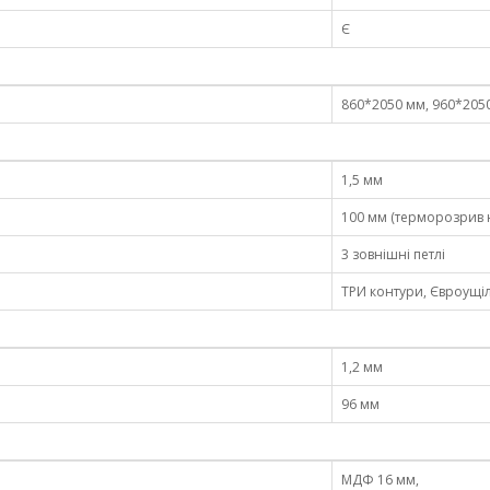
Є
860*2050 мм, 960*205
1,5 мм
100 мм (терморозрив н
3 зовнішні петлі
ТРИ контури, Євроущі
1,2 мм
96 мм
МДФ 16 мм,