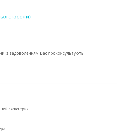
ьої сторони)
ни із задоволенням Вас проконсультують.
ваний ексцентрик
дка