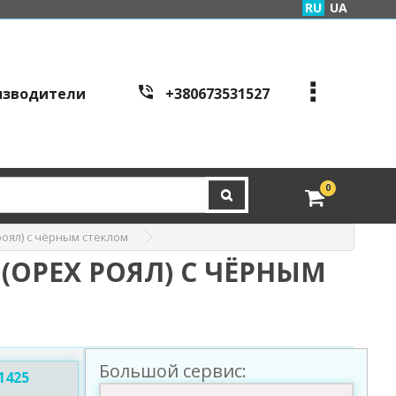
RU
UA
изводители
+380673531527
+380973995086
+380443441200
edveri.kyiv@gmail.com
0
Режим работы c
all cen
tre:
ял) с чёрным стеклом
г. Киев, ул. Куреневска
я 2Б (вход со стороны у
ОРЕХ РОЯЛ) С ЧЁРНЫМ
л. Скляренко)
пн-пт с 9:00 до 19:00 | с
б с 10:00 до 16:00
Большой сервис:
1425