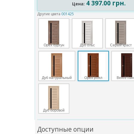
4 397.00 грн.
Цена:
Другие цвета
001425
Орех бургун
Дуб ольс
Серый краст
Дуб натуральный
Орех роял
Венге пан
Дуб боровой
Доступные опции