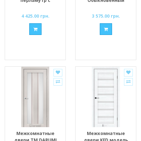
перламутр с
Обыкновенный
Бронзовым
PVC) стекло
стеклом
Сатин/BLK черным
4 425.00 грн.
3 575.00 грн.
Межкомнатные
Межкомнатные
двери ТМ DARUMI
двери KFD модель