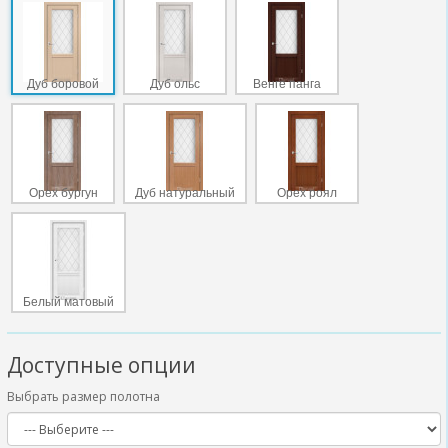
Дуб боровой
Дуб ольс
Венге панга
Орех бургун
Дуб натуральный
Орех роял
Белый матовый
Доступные опции
Выбрать размер полотна