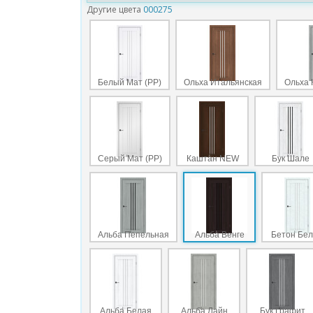
Другие цвета
000275
Белый Мат (PP)
Ольха Итальянская
Ольха 
Серый Мат (PP)
Каштан NEW
Бук Шале
Альба Пепельная
Альба Венге
Бетон Бе
Альба Белая
Альба Лайн
Бук Графит