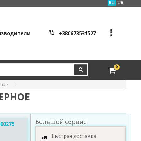
RU
UA
изводители
+380673531527
+380973995086
+380443441200
edveri.kyiv@gmail.com
0
Режим работы c
all cen
tre:
рное
г. Киев, ул. Куреневска
я 2Б (вход со стороны у
ЧЕРНОЕ
л. Скляренко)
пн-пт с 9:00 до 19:00 | с
б с 10:00 до 16:00
Большой сервис:
00275
Быстрая доставка