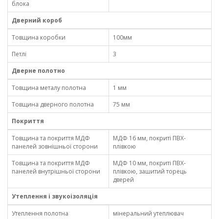
блока
Дверний короб
Товщина коробки
100мм
Петлі
3
Дверне полотно
Товщина металу полотна
1 мм
Товщина дверного полотна
75 мм
Покриття
Товщина та покриття МДФ
МДФ 16 мм, покриті ПВХ-
панелей зовнішньої сторони
плівкою
Товщина та покриття МДФ
МДФ 10 мм, покриті ПВХ-
панелей внутрішньої сторони
плівкою, зашитий торець
дверей
Утеплення і звукоізоляція
Утеплення полотна
мінеральний утеплювач