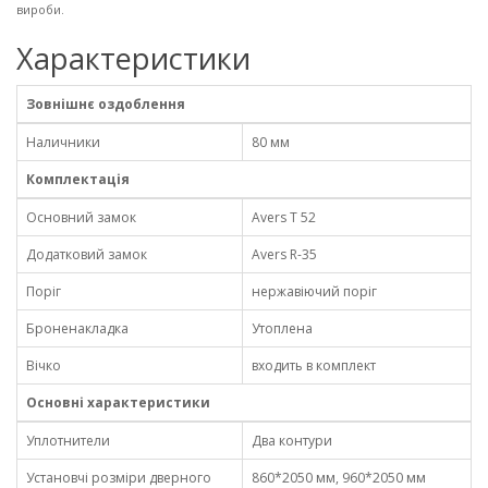
вироби.
Характеристики
Зовнішнє оздоблення
Наличники
80 мм
Комплектація
Основний замок
Avers Т 52
Додатковий замок
Avers R-35
Поріг
нержавіючий поріг
Броненакладка
Утоплена
Вічко
входить в комплект
Основні характеристики
Уплотнители
Два контури
Установчі розміри дверного
860*2050 мм, 960*2050 мм