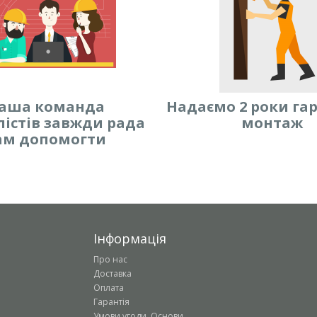
аша команда
Надаємо 2 роки гар
лістів завжди рада
монтаж
ам допомогти
Інформація
Про нас
Доставка
Оплата
Гарантія
Умови угоди. Основи