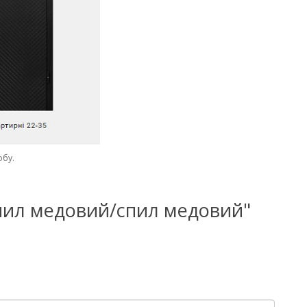
обу.
-спил медовий/спил медовий"