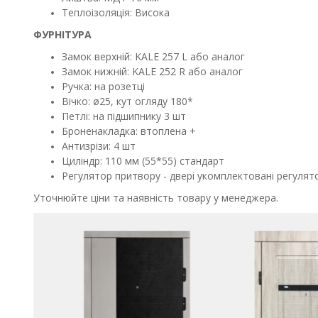
Теплоізоляція: Висока
ФУРНІТУРА
Замок верхній: KALE 257 L або аналог
Замок нижній: KALE 252 R або аналог
Ручка: на розетці
Вічко: ø25, кут огляду 180*
Петлі: на підшипнику 3 шт
Броненакладка: втоплена +
Антизрізи: 4 шт
Циліндр: 110 мм (55*55) стандарт
Регулятор притвору - д
вері укомплектовані регулят
Уточнюйте ціни та наявність товару у менеджера.