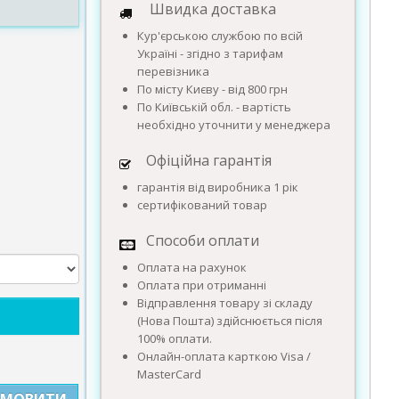
Швидка доставка
Кур'єрською службою по всій
Україні - згідно з тарифам
перевізника
По місту Києву - від 800 грн
По Київській обл. - вартість
необхідно уточнити у менеджера
Офіційна гарантія
гарантія від виробника 1 рік
сертифікований товар
Способи оплати
Оплата на рахунок
Оплата при отриманні
Відправлення товару зі складу
(Нова Пошта) здійснюється після
100% оплати.
Онлайн-оплата карткою Visa /
MasterCard
АМОВИТИ