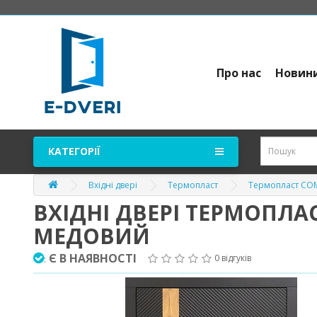
Про нас
Новин
КАТЕГОРІЇ
Вхідні двері
Термопласт
Термопласт CO
ВХІДНІ ДВЕРІ ТЕРМОПЛ
МЕДОВИЙ
Є В НАЯВНОСТІ
0 відгуків
: