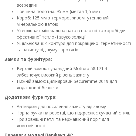
всередині
Товщина полотна: 95 мм (метал 1,5 мм)
Короб: 125 мм з терморозривом, утеплений
мінеральною ватою
Утеплювач: мінеральна вата в полотні та коробі для
ефективної тепло- і звукоізоляції
Ущільнювачі: 4 контури для покращеної герметичності
та захисту від шуму і протягів
Замки та фурнітура:
Верхній замок: сувальдний Mottura 58.171.4 —
забезпечує високий рівень захисту
Нижній замок: циліндровий Securemme 2019 для
додаткової безпеки
Додаткова фурнітура:
Антизрізи для посилення захисту від злому
Чорна ручка на розетці, що підкреслює сучасний стиль
Три зовнішні петлі та нержавіючий поріг для
довговічності
Переваги моделі Перфект 4К: