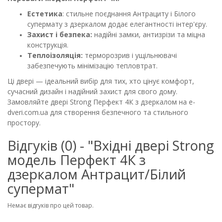
Естетика
: стильне поєднання Антрациту і Білого
супермату з дзеркалом додає елегантності інтер'єру.
Захист і безпека:
надійні замки, антизрізи та міцна
конструкція.
Теплоізоляція:
терморозрив і ущільнювачі
забезпечують мінімізацію тепловтрат.
Ці двері — ідеальний вибір для тих, хто цінує комфорт,
сучасний дизайн і надійний захист для свого дому.
Замовляйте двері Strong Перфект 4К з дзеркалом на e-
dveri.com.ua для створення безпечного та стильного
простору.
Відгуків (0) - "Вхідні двері Strong
модель Перфект 4К з
дзеркалом Антрацит/Білий
супермат"
Немає відгуків про цей товар.