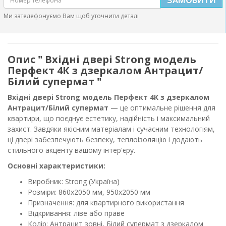
Ми зателефонуємо Вам щоб уточнити деталі
Опис " Вхідні двері Strong модель
Перфект 4К з дзеркалом Антрацит/
Білий супермат "
Вхідні двері Strong модель Перфект 4К з дзеркалом
Антрацит/Білий супермат
— це оптимальне рішення для
квартири, що поєднує естетику, надійність і максимальний
захист. Завдяки якісним матеріалам і сучасним технологіям,
ці двері забезпечують безпеку, теплоізоляцію і додають
стильного акценту вашому інтер'єру.
Основні характеристики:
Виробник: Strong (Україна)
Розміри: 860х2050 мм, 950х2050 мм
Призначення: для квартирного використання
Відкривання: ліве або праве
Колір: Антрацит зовні, Білий супермат з дзеркалом