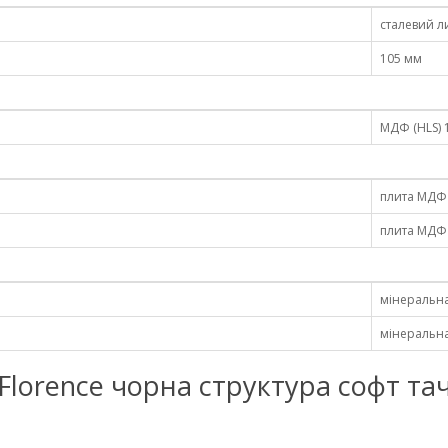
сталевий л
105 мм
МДФ (HLS) 
плита МДФ 
плита МДФ 
мінеральна
мінеральна
raj Florence чорна структура софт т