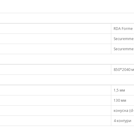
RDA Forme
Securemme -
Securemme
850*2040 м
1,5 мм
130 мм
конусна (d
4 контури