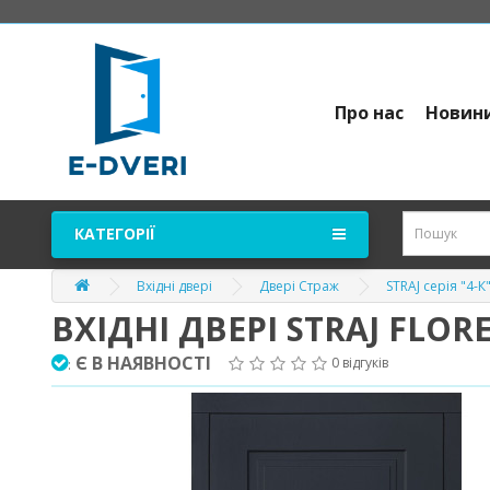
Про нас
Новин
КАТЕГОРІЇ
Вхідні двері
Двері Страж
STRAJ серія "4-К
ВХІДНІ ДВЕРІ STRAJ FLO
Є В НАЯВНОСТІ
0 відгуків
: