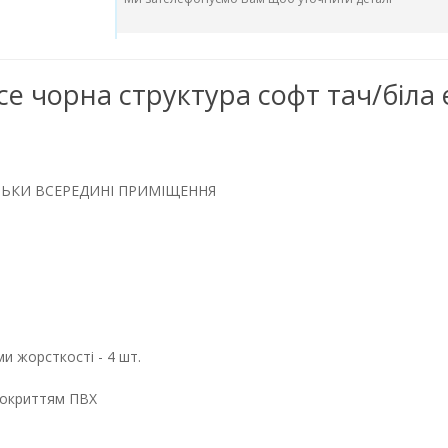
ence чорна структура софт тач/біла
ІЛЬКИ ВСЕРЕДИНІ ПРИМІЩЕННЯ
и жорсткості - 4 шт.
покриттям ПВХ
м