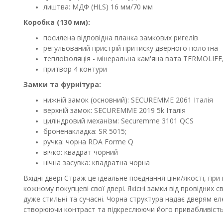
лиштва: МДФ (HLS) 16 мм/70 мм
Коробка (130 мм):
посилена відповідна планка замкових ригелів
регульований пристрій притиску дверного полотна
теплоізоляція - мінеральна кам'яна вата TERMOLIFE,
притвор 4 контури
Замки та фурнітура:
нижній замок (основний): SECUREMME 2061 Італія
верхній замок: SECUREMME 2019 5k Італія
циліндровий механізм: Securemme 3101 QCS
броненакладка: SR 5015;
ручка: чорна RDA Forme Q
вічко: квадрат чорний
нічна засувка: квадратна чорна
Вхідні двері Страж це ідеальне поєднання ціни/якості, пр
кожному покупцеві свої двері. Якісні замки від провідних 
дуже стильні та сучасні. Чорна структура надає дверям е
створюючи контраст та підкреслюючи його привабливість. Я