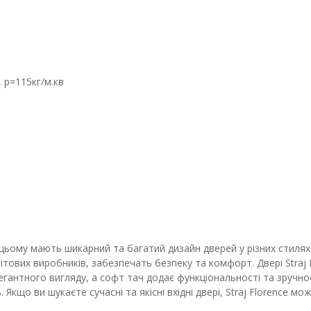
 р=115кг/м.кв
и цьому мають шикарний та багатий дизайн дверей у різних стиля
світових виробників, забезпечать безпеку та комфорт. Двері Straj
легантного вигляду, а софт тач додає функціональності та зручн
кщо ви шукаєте сучасні та якісні вхідні двері, Straj Florence мо