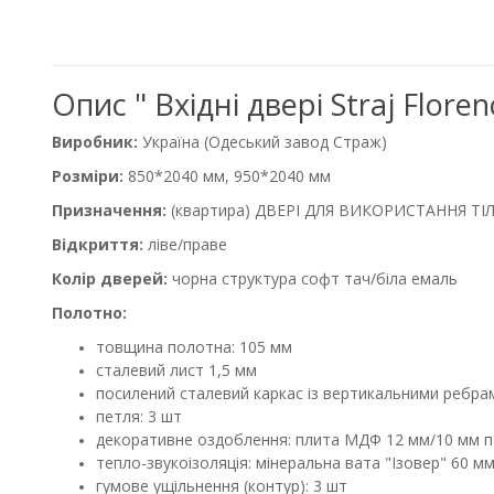
Опис " Вхідні двері Straj Flor
Виробник:
Україна (Одеський завод Страж)
Розміри:
850*2040 мм, 950*2040 мм
Призначення:
(квартира) ДВЕРІ ДЛЯ ВИКОРИСТАННЯ Т
Відкриття:
ліве/праве
Колір дверей:
чорна структура софт тач/біла емаль
Полотно:
товщина полотна: 105 мм
сталевий лист 1,5 мм
посилений сталевий каркас із вертикальними ребрам
петля: 3 шт
декоративне оздоблення: плита МДФ 12 мм/10 мм 
тепло-звукоізоляція: мінеральна вата "Ізовер" 60 м
гумове ущільнення (контур): 3 шт