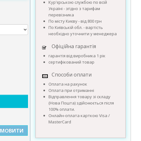
Кур'єрською службою по всій
Україні - згідно з тарифам
перевізника
По місту Києву - від 800 грн
По Київській обл. - вартість
необхідно уточнити у менеджера
Офіційна гарантія
гарантія від виробника 1 рік
сертифікований товар
Способи оплати
Оплата на рахунок
Оплата при отриманні
Відправлення товару зі складу
(Нова Пошта) здійснюється після
100% оплати.
Онлайн-оплата карткою Visa /
MasterCard
АМОВИТИ