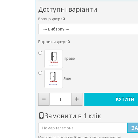
Доступні варіанти
Розмір дверей
Відкриття дверей
Праве
Ліве
КУПИТИ
Замовити в 1 клік
З
Ми зателефонуємо Вам щоб уточнити деталі