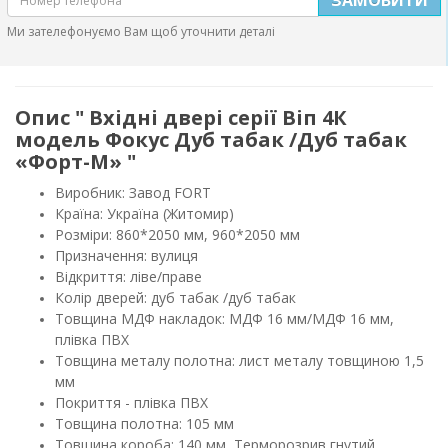
Ми зателефонуємо Вам щоб уточнити деталі
Опис " Вхідні двері серії Віп 4К
модель Фокус Дуб табак /Дуб табак
«Форт-М» "
Виробник: Завод FORT
Країна: Україна (Житомир)
Розміри: 860*2050 мм, 960*2050 мм
Призначення: вулиця
Відкриття: ліве/праве
Колір дверей: дуб табак /дуб табак
Товщина МДФ накладок: МДФ 16 мм/МДФ 16 мм,
плівка ПВХ
Товщина металу полотна: лист металу товщиною 1,5
мм
Покриття -
плівка ПВХ
Товщина полотна: 105 мм
Товщина короба: 140 мм, Терморозрив гнутий