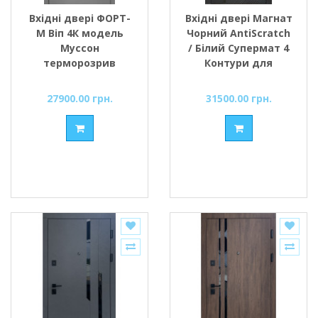
Вхідні двері ФОРТ-
Вхідні двері Магнат
М Віп 4К модель
Чорний AntiScratch
Муссон
/ Білий Супермат 4
терморозрив
Контури для
мусонне дерево +
Квартири
молдинг чорний/
27900.00 грн.
31500.00 грн.
мусонне дерево
світле + біла рама