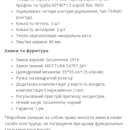
профіль та труба 60*40*1,5 короб RAL 9005
Ущільнювач: чотири контури ущільнення, тип TERMO
(контур)
Кількість петель: 3 шт
Кількість антизрізів: 2 шт
Тепло-звукоізоляція: мінеральна вата
Лиштва ширина: 80 мм
Замки та фурнітура
Замок верхній: Securemme 2919
Замок нижній:
MOTTURA 54797-2в1
Циліндровий механізм: 55*55 кл/т (5 ключів)
Ручка: на квадратній розетці
Додаткова комплектація: у вартість входить
комплектація з нержавіючої сталі.
Регульований пристрій притиску: ексцентрик
Нічний засув: Securemme чорний
Гарантія: 1 рік
*Виробник залишає за собою право вносити зміни в назви
та/або конструкції, не погіршуючи при цьому функціональні
характеристики виробу.