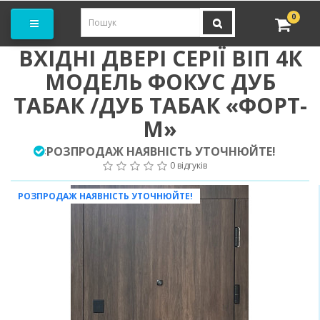
амовити замір
0
ВХІДНІ ДВЕРІ СЕРІЇ ВІП 4К
МОДЕЛЬ ФОКУС ДУБ
ТАБАК /ДУБ ТАБАК «ФОРТ-
М»
РОЗПРОДАЖ НАЯВНІСТЬ УТОЧНЮЙТЕ!
:
0 відгуків
РОЗПРОДАЖ НАЯВНІСТЬ УТОЧНЮЙТЕ!