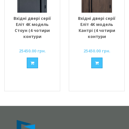
Вхідні двері серії
Вхідні двері серії
Еліт 4К модель
Еліт 4К модель
Стоун (4 чотири
Кантрі (4 чотири
контури
контури
ущільнення) Бетон
ущільнення) Дуб
темний/Бетон
катанія /Дуб
25450.00 грн.
25450.00 грн.
темний ТМ Форт-М
порцеляновий ТМ
Форт-М