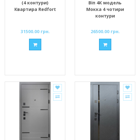
(4 контури)
Віп 4К модель
Квартира Redfort
Мокка 4 чотири
контури
ущільнення чорна
шагрень/білий
31500.00 грн.
26500.00 грн.
матовий Форт-М