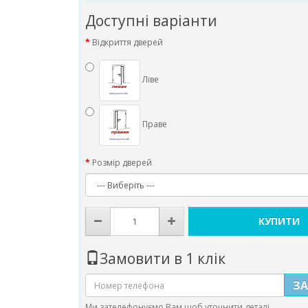
Доступні варіанти
Відкриття дверей
Ліве
Праве
Розмір дверей
КУПИТИ
Замовити в 1 клік
З
Ми зателефонуємо Вам щоб уточнити деталі