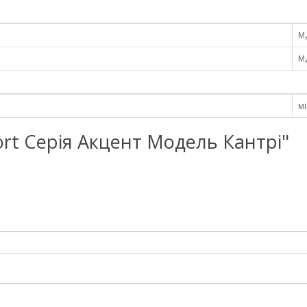
МД
МД
м
dfort Серія Акцент Модель Кантрі"