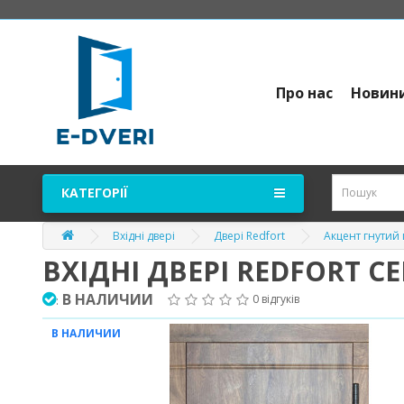
Про нас
Новин
КАТЕГОРІЇ
Вхідні двері
Двері Redfort
Акцент гнутий 
ВХІДНІ ДВЕРІ REDFORT С
В НАЛИЧИИ
0 відгуків
:
В НАЛИЧИИ