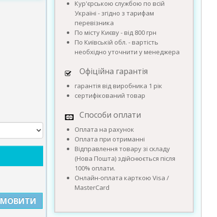
Кур'єрською службою по всій
Україні - згідно з тарифам
перевізника
По місту Києву - від 800 грн
По Київській обл. - вартість
необхідно уточнити у менеджера
Офіційна гарантія
гарантія від виробника 1 рік
сертифікований товар
Способи оплати
Оплата на рахунок
Оплата при отриманні
Відправлення товару зі складу
(Нова Пошта) здійснюється після
100% оплати.
Онлайн-оплата карткою Visa /
MasterCard
АМОВИТИ