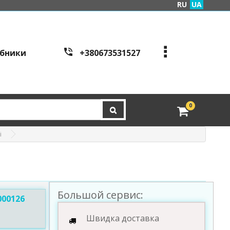
RU
UA
бники
+380673531527
+380973995086
+380443441200
edveri.kyiv@gmail.com
0
Режим работы c
all cen
tre:
і
м. Київ, вул. Куренівсь
ка 2Б (вхід зі сторони в
ул. Скляренко)
пн-пт з 9:00 до 19:00 | с
б з 10:00 до 16:00
Большой сервис:
00126
Швидка доставка