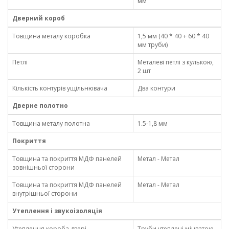
мм
Дверний короб
Товщина металу коробка
1,5 мм (40 * 40 + 60 * 40
мм труби)
Петлі
Металеві петлі з кулькою,
2 шт
Кількість контурів ущільнювача
Два контури
Дверне полотно
Товщина металу полотна
1.5-1,8 мм
Покриття
Товщина та покриття МДФ панелей
Метал - Метал
зовнішньої сторони
Товщина та покриття МДФ панелей
Метал - Метал
внутрішньої сторони
Утеплення і звукоізоляція
Утеплення короба двері
Труби утеплені мінватою