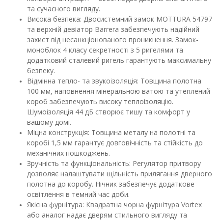
та сучасного вигляду.
Висока безпека: Двосистемний замок MOTTURA 54797
та верхній девіатор Barrera забезпечують надійний
захист від несанкціонованого проникнення. Замок-
моноблок 4 класу секретності з 5 ригелями та
додатковий сталевий ригель гарантують максимальну
безпеку.
Відмінна тепло- та звукоізоляція: Товщина полотна
100 мм, наповнення мінеральною ватою та утеплений
короб забезпечують високу теплоізоляцію.
Шумоізоляція 44 дБ створює тишу та комфорт у
вашому домі.
Міцна конструкція: Товщина металу на полотні та
коробі 1,5 мм гарантує довговічність та стійкість до
механічних пошкоджень.
Зручність та функціональність: Регулятор притвору
дозволяє налаштувати щільність прилягання дверного
полотна до коробу. Нічник забезпечує додаткове
освітлення в темний час доби.
Якісна фурнітура: Квадратна чорна фурнітура Vortex
або аналог надає дверям стильного вигляду та