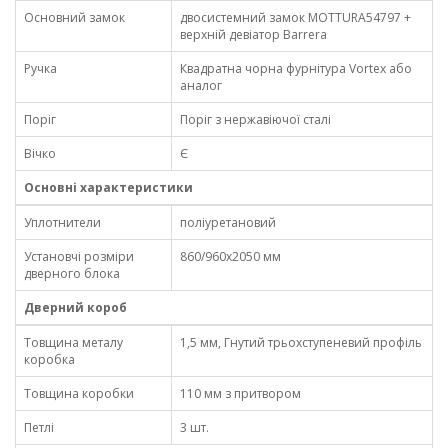
Основний замок
двосистемний замок MOTTURA54797 +
верхній девіатор Barrera
Ручка
Квадратна чорна фурнітура Vortex або
аналог
Поріг
Поріг з нержавіючої сталі
Вічко
Є
Основні характеристики
Уплотнители
поліуретановий
Установчі розміри
860/960х2050 мм
дверного блока
Дверний короб
Товщина металу
1,5 мм, Гнутий трьохступеневий профіль
коробка
Товщина коробки
110 мм з притвором
Петлі
3 шт.