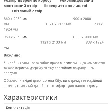
Розмір дверей по коробу
Рекомендований
монтажний отвір
Перекриття по лиштві
Світловий отвір
860 х 2050 мм
900 х 2080
мм
1021 х 2133 мм
738 х
1924 мм
960 х 2050 мм
1000 х 2080 мм
1121 х 2133 мм
838 х 1924
мм
Важливо:
*Виробник залишає за собою право вносити зміни до комплектації
та характеристик дверей у зв'язку з постійним покращенням
продукції.
Обираючи вхідні двері Lorena City, ви отримуєте надійний
захист, стильний дизайн та комфорт для вашого дому.
Характеристики
Комплектація