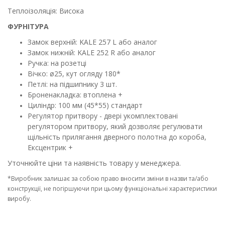
Теплоізоляція: Висока
ФУРНІТУРА
Замок верхній: KALE 257 L або аналог
Замок нижній: KALE 252 R або аналог
Ручка: на розетці
Вічко: ø25, кут огляду 180*
Петлі: на підшипнику 3 шт.
Броненакладка: втоплена +
Циліндр: 100 мм (45*55) стандарт
Регулятор притвору - д
вері укомплектовані
регулятором притвору, який дозволяє регулювати
щільність прилягання дверного полотна до короба,
Ексцентрик +
Уточнюйте ціни та наявність товару у менеджера.
*Виробник залишає за собою право вносити зміни в назви та/або
конструкції, не погіршуючи при цьому функціональні характеристики
виробу.