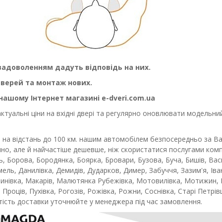
задоволенням дадуть відповідь на них.
дверей та монтаж нових.
 нашому Інтернет магазині e-dveri.com.ua
уальні ціни на вхідні двері та регулярно оновлювати модельний 
 на відстань до 100 км. нашим автомобілем безпосередньо за В
чно, але й найчастіше дешевше, ніж скористатися послугами комп
ль, Борова, Бородянка, Боярка, Бровари, Бузова, Буча, Бишів, Ва
ель, Данилівка, Демидів, Дударков, Димер, Забуччя, Зазим'я, Іван
инівка, Макарів, Малютянка Рубежівка, Мотовилівка, Мотижин, М
, Проців, Пухівка, Рогозів, Рожівка, Рожни, Соснівка, Старі Петрі
ртість доставки уточнюйте у менеджера під час замовлення.