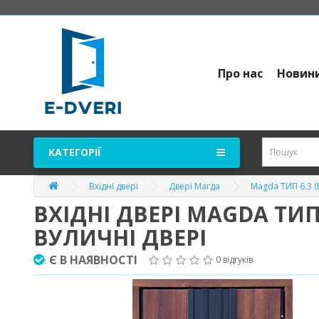
Про нас
Новин
КАТЕГОРІЇ
Вхідні двері
Двері Магда
Magda ТИП 6.3 
ВХІДНІ ДВЕРІ MAGDA ТИП
ВУЛИЧНІ ДВЕРІ
Є В НАЯВНОСТІ
0 відгуків
: