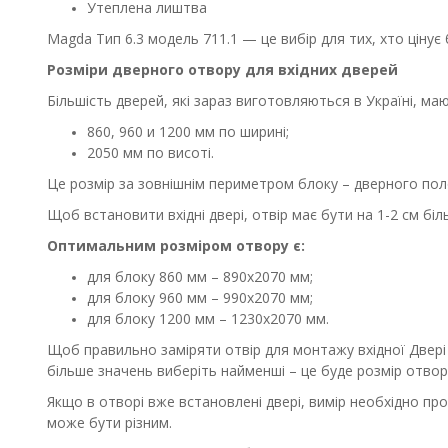
Утеплена лиштва
Magda Тип 6.3 модель 711.1 — це вибір для тих, хто цінує 
Розміри дверного отвору для вхідних дверей
Більшість дверей, які зараз виготовляються в Україні, ма
860, 960 и 1200 мм по ширині;
2050 мм по висоті.
Це розмір за зовнішнім периметром блоку – дверного поло
Щоб встановити вхідні двері, отвір має бути на 1-2 см бі
Оптимальним розміром отвору є:
для блоку 860 мм – 890х2070 мм;
для блоку 960 мм – 990х2070 мм;
для блоку 1200 мм – 1230х2070 мм.
Щоб правильно заміряти отвір для монтажу вхідної Двері 
більше значень виберіть найменші – це буде розмір отвор
Якщо в отворі вже встановлені двері, вимір необхідно про
може бути різним.