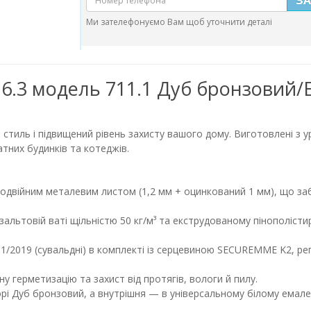
Ми зателефонуємо Вам щоб уточнити деталі
 6.3 модель 711.1 Дуб бронзовий/Е
, стиль і підвищений рівень захисту вашого дому. Виготовлені з 
атних будинків та котеджів.
війним металевим листом (1,2 мм + оцинкований 1 мм), що забе
альтовій ваті щільністю 50 кг/м³ та екструдованому пінополісти
1/2019 (сувальдні) в комплекті із серцевиною SECUREMME K2, ре
у герметизацію та захист від протягів, вологи й пилу.
рі Дуб бронзовий, а внутрішня — в універсальному білому емале