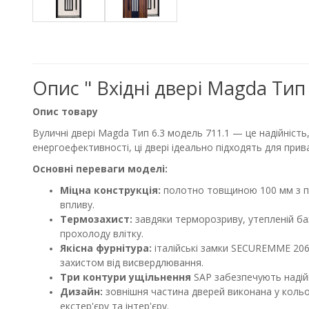
Опис " Вхідні двері Magda Тип
Опис товару
Вуличні двері Magda Тип 6.3 модель 711.1 — це надійність
енергоефективності, ці двері ідеально підходять для прив
Основні переваги моделі:
Міцна конструкція:
полотно товщиною 100 мм з под
впливу.
Термозахист:
завдяки терморозриву, утепленій баз
прохолоду влітку.
Якісна фурнітура:
італійські замки SECUREMME 206
захистом від висвердлювання.
Три контури ущільнення
SAP забезпечують надійн
Дизайн:
зовнішня частина дверей виконана у кольо
екстер'єру та інтер'єру.