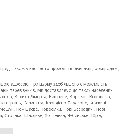
ряд. Також у нас часто проходять різні акції, розпродажі,
ашою адресою. При цьому здебільшого є можливість
аній перевізників. Ми доставляємо до таких населених
сильків, Велика Дімерка, Вишневе, Ворзель, Вороньків,
ків, Ірпінь, Калинівка, Клавдієво-Тарасове, Княжичі,
ощун, Немішаєве, Новосілки, Нові Безрадичі, Нові
вці, Стоянка, Щасливе, Хотянівка, Чубинське, Юрів,