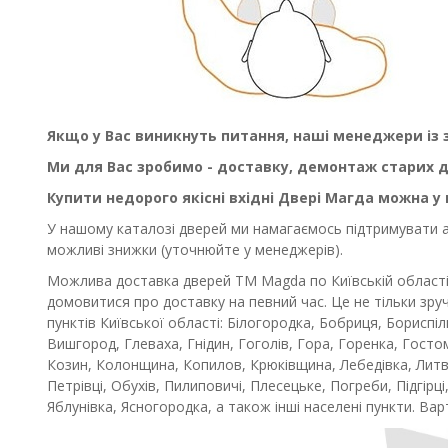
Якщо у Вас виникнуть питання, наші менеджери із 
Ми для Вас зробимо - доставку, демонтаж старих 
Купити недорого якісні вхідні Двері Магда можна у
У нашому каталозі дверей ми намагаємось підтримувати акт
можливі знижки (уточнюйте у менеджерів).
Можлива доставка дверей ТМ Magda по Київській області
домовитися про доставку на певний час. Це не тільки зру
пунктів Київської області: Білогородка, Бобриця, Бориспі
Вишгород, Глеваха, Гнідин, Гоголів, Гора, Горенка, Гостом
Козин, Колонщина, Копилов, Крюківщина, Лебедівка, Литв
Петрівці, Обухів, Пилиповичі, Плесецьке, Погреби, Підгірці
Яблунівка, Ясногородка, а також інші населені пункти. Ва