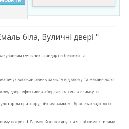
маль біла, Вуличні двері "
урахуванням сучасних стандартів безпеки та
зпечує високий рівень захисту від злому та механічного
ролу, двері ефективно зберігають тепло взимку та
гулятором притвору, нічним замком і броненакладкою із
вому покритті. Гармонійно поєднується з різними стилями