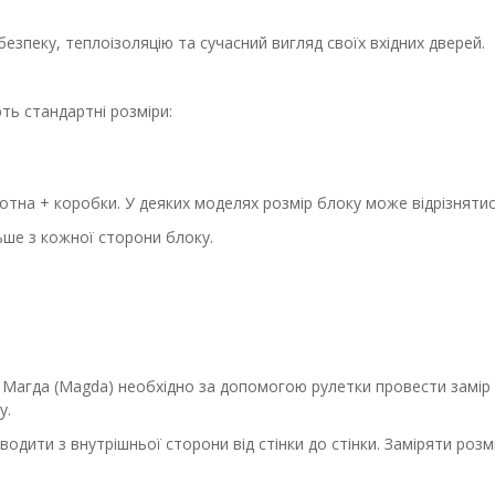
безпеку, теплоізоляцію та сучасний вигляд своїх вхідних дверей.
ють стандартні розміри:
тна + коробки. У деяких моделях розмір блоку може відрізнятись
льше з кожної сторони блоку.
Магда (Magda) необхідно за допомогою рулетки провести замір йо
у.
водити з внутрішньої сторони від стінки до стінки. Заміряти роз