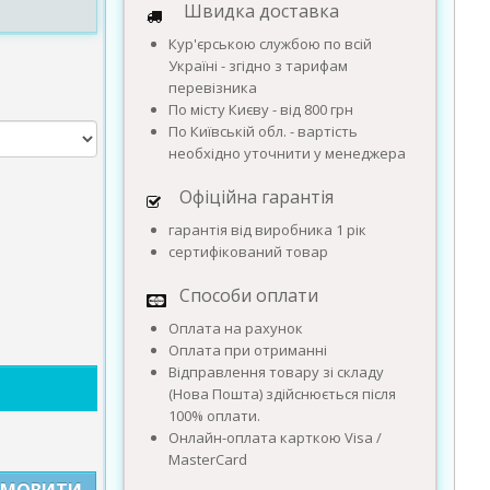
Швидка доставка
Кур'єрською службою по всій
Україні - згідно з тарифам
перевізника
По місту Києву - від 800 грн
По Київській обл. - вартість
необхідно уточнити у менеджера
Офіційна гарантія
гарантія від виробника 1 рік
сертифікований товар
Способи оплати
Оплата на рахунок
Оплата при отриманні
Відправлення товару зі складу
(Нова Пошта) здійснюється після
100% оплати.
Онлайн-оплата карткою Visa /
MasterCard
АМОВИТИ