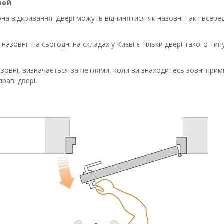
рей
на відкривання. Двері можуть відчинятися як назовні так і всере
азовні. На сьогодні на складах у Києві є тільки двері такого ти
овні, визначається за петлями, коли ви знаходитесь зовні примі
раві двері.