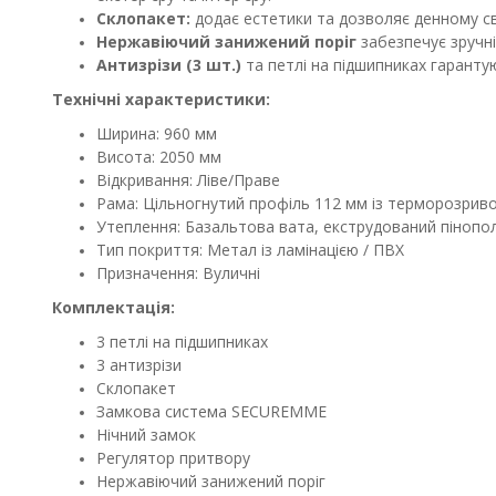
Склопакет:
додає естетики та дозволяє денному св
Нержавіючий занижений поріг
забезпечує зручні
Антизрізи (3 шт.)
та петлі на підшипниках гарантую
Технічні характеристики:
Ширина: 960 мм
Висота: 2050 мм
Відкривання: Ліве/Праве
Рама: Цільногнутий профіль 112 мм із терморозрив
Утеплення: Базальтова вата, екструдований пінопо
Тип покриття: Метал із ламінацією / ПВХ
Призначення: Вуличні
Комплектація:
3 петлі на підшипниках
3 антизрізи
Склопакет
Замкова система SECUREMME
Нічний замок
Регулятор притвору
Нержавіючий занижений поріг