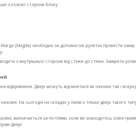
льше з кожної сторони блоку.
Магда (Magda) необхідно за допомогою рулетки провести замір йо
у.
водити з внутрішньої сторони від стінки до стінки. Заміряти роз
рей
на відкривання. Двері можуть відчинятися як назовні так і всере
азовні. На сьогодні на складах у Києві є тільки двері такого ти
овні, визначається за петлями, коли ви знаходитесь зовні примі
раві двері.