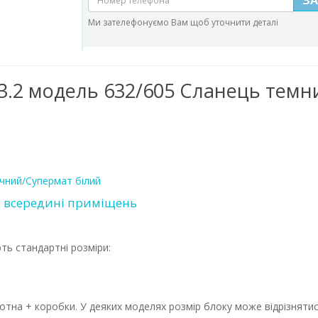
Ми зателефонуємо Вам щоб уточнити деталі
п 3.2 модель 632/605 Сланець тем
чний/Супермат білий
и всередині приміщень
ють стандартні розміри:
тна + коробки. У деяких моделях розмір блоку може відрізнятись