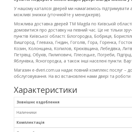
У нашому каталозі дверей ми намагаємось підтримувати акт
можливі знижки (уточнюйте у менеджерів).
Можлива доставка дверей ТМ Magda по Київській області
домовитися про доставку на певний час. Це не тільки зру
пунктів Київської області: Білогородка, Бобриця, Бориспі
Вишгород, Глеваха, Гнідин, Гоголів, Гора, Горенка, Гостом
Козин, Колонщина, Копилов, Крюківщина, Лебедівка, Литв
Петрівці, Обухів, Пилиповичі, Плесецьке, Погреби, Підгірці
Яблунівка, Ясногородка, а також інші населені пункти. Ва
Магазин e-dveri.com.ua надає повний комплекс послуг – до
обслуговування. На всі встановлені нами двері та роботи 
Характеристики
Зовнішнє оздоблення
Наличники
Комплектація