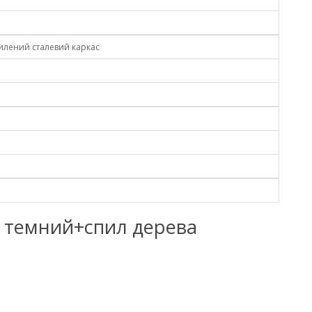
силений сталевий каркас
ць темний+спил дерева