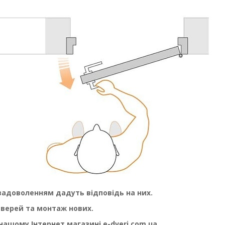
задоволенням дадуть відповідь на них.
дверей та монтаж нових.
 нашому Інтернет магазині e-dveri.com.ua