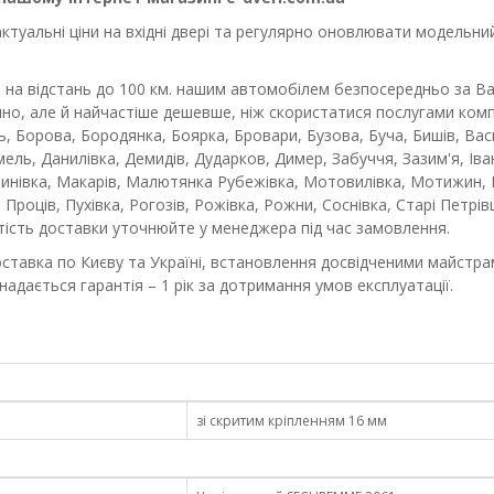
уальні ціни на вхідні двері та регулярно оновлювати модельний 
 на відстань до 100 км. нашим автомобілем безпосередньо за В
чно, але й найчастіше дешевше, ніж скористатися послугами комп
ль, Борова, Бородянка, Боярка, Бровари, Бузова, Буча, Бишів, Ва
ель, Данилівка, Демидів, Дударков, Димер, Забуччя, Зазим'я, Іван
инівка, Макарів, Малютянка Рубежівка, Мотовилівка, Мотижин, М
, Проців, Пухівка, Рогозів, Рожівка, Рожни, Соснівка, Старі Петрі
ртість доставки уточнюйте у менеджера під час замовлення.
ставка по Києву та Україні, встановлення досвідченими майстрами
надається гарантія – 1 рік за дотримання умов експлуатації.
зі скритим кріпленням 16 мм