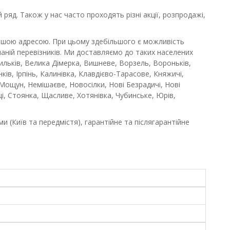
ряд. Також у нас часто проходять різні акції, розпродажі,
ашою адресою. При цьому здебільшого є можливість
аній перевізників. Ми доставляємо до таких населених
сильків, Велика Дімерка, Вишневе, Ворзель, Вороньків,
ків, Ірпінь, Калинівка, Клавдієво-Тарасове, Княжичі,
ощун, Немішаєве, Новосілки, Нові Безрадичі, Нові
вці, Стоянка, Щасливе, Хотянівка, Чубинське, Юрів,
 (Київ та передмістя), гарантійне та післягарантійне