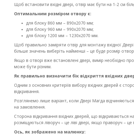
Щоб встановити вхідні двері, отвір має бути на 1-2 см бі
Оптимальним розміром отвору є:
для блоку 860 мм – 890х2070 мм;
для блоку 960 мм – 990х2070 мм;
для блоку 1200 мм – 1230х2070 мм.
Щоб правильно заміряти отвір для монтажу вхідної Двері 
більше значень виберіть найменші – це буде розмір отвор
Якщо в отворі вже встановлені двері, вимір необхідно про
може бути різним.
Як правильно визначити бік відкриття вхідних две
Одним з основних критеріїв вибору вхідних дверей є сторо
відкривання.
Розглянемо лише варіант, коли Двері Магда відчиняються н
на замовлення.
Сторона відкривання вхідних дверей, що відкриваються наз
розміщуються ліворуч – це ліві двері, якщо праворуч – це п
Ось, як зображено на малюнку: