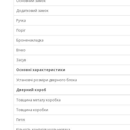
Основний замок
Додатковий замок
Ручка
Поріг
Броненакладка
Вічко
Засув
Основні характеристики
Установчі розміри дверного блока
Дверний короб
Товщина металу коробка
Товщина коробки
Петлі
Кількість контурів ущільнювача