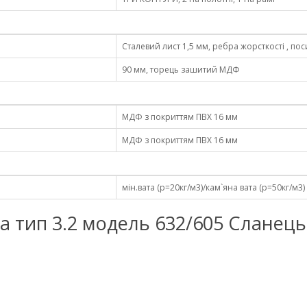
Сталевий лист 1,5 мм, ребра жорсткості , по
90 мм, торець зашитий МДФ
МДФ з покриттям ПВХ 16 мм
МДФ з покриттям ПВХ 16 мм
мін.вата (р=20кг/м3)/кам`яна вата (р=50кг/м3)
Магда тип 3.2 модель 632/605 Слане