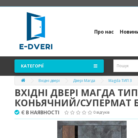
Про нас
Новин
КАТЕГОРІЇ
Вхідні двері
Двері Магда
Magda ТИП 3
ВХІДНІ ДВЕРІ МАГДА ТИ
КОНЬЯЧНИЙ/СУПЕРМАТ 
Є В НАЯВНОСТІ
0 відгуків
: