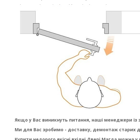
Якщо у Вас виникнуть питання, наші менеджери із 
Ми для Вас зробимо - доставку, демонтаж старих 
Купити недорого якісні вхідні Двері Магда можна у