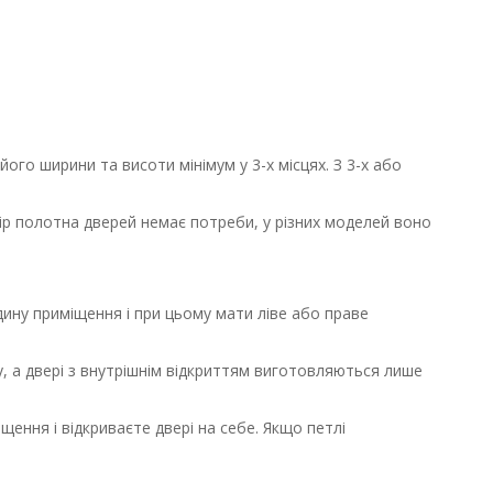
го ширини та висоти мінімум у 3-х місцях. З 3-х або
мір полотна дверей немає потреби, у різних моделей воно
дину приміщення і при цьому мати ліве або праве
пу, а двері з внутрішнім відкриттям виготовляються лише
щення і відкриваєте двері на себе. Якщо петлі