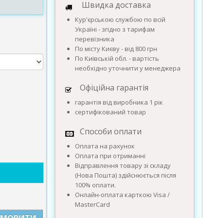
Швидка доставка
Кур'єрською службою по всій
Україні - згідно з тарифам
перевізника
По місту Києву - від 800 грн
По Київській обл. - вартість
необхідно уточнити у менеджера
Офіційна гарантія
гарантія від виробника 1 рік
сертифікований товар
Способи оплати
Оплата на рахунок
Оплата при отриманні
Відправлення товару зі складу
(Нова Пошта) здійснюється після
100% оплати.
Онлайн-оплата карткою Visa /
MasterCard
АМОВИТИ