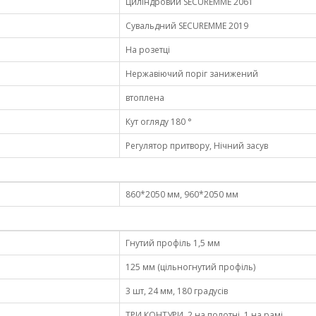
Циліндровий SECUREMME 2061
Сувальдний SECUREMME 2019
На розетці
Нержавіючий поріг занижений
втоплена
Кут огляду 180 °
Регулятор притвору, Нічний засув
860*2050 мм, 960*2050 мм
Гнутий профіль 1,5 мм
125 мм (цільногнутий профіль)
3 шт, 24 мм, 180 градусів
ТРИ КОНТУРИ, 2 на полотні, 1 на рамі