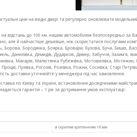
уальні ціни на вхідні двері та регулярно оновлювати модельний 
 на відстань до 100 км. нашим автомобілем безпосередньо за В
чно, але й найчастіше дешевше, ніж скористатися послугами комп
ль, Борова, Бородянка, Боярка, Бровари, Бузова, Буча, Бишів, Ва
ель, Данилівка, Демидів, Дударков, Димер, Забуччя, Зазим'я, Іван
инівка, Макарів, Малютянка Рубежівка, Мотовилівка, Мотижин, М
, Проців, Пухівка, Рогозів, Рожівка, Рожни, Соснівка, Старі Петрі
ртість доставки уточнюйте у менеджера під час замовлення.
ставка по Києву та Україні, встановлення досвідченими майстрами
надається гарантія – 1 рік за дотримання умов експлуатації.
зі скритим кріпленням 16 мм