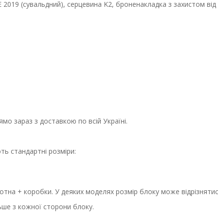
2019 (сувальдний), серцевина K2, броненакладка з захистом від
мо зараз з доставкою по всій Україні.
ють стандартні розміри:
тна + коробки. У деяких моделях розмір блоку може відрізнятись
льше з кожної сторони блоку.