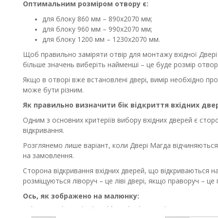
Оптимальним розміром отвору є:
для блоку 860 мм – 890х2070 мм;
для блоку 960 мм – 990х2070 мм;
для блоку 1200 мм – 1230х2070 мм.
Щоб правильно заміряти отвір для монтажу вхідної Двері 
більше значень виберіть найменші – це буде розмір отвор
Якщо в отворі вже встановлені двері, вимір необхідно про
може бути різним.
Як правильно визначити бік відкриття вхідних две
Одним з основних критеріїв вибору вхідних дверей є сторо
відкривання.
Розглянемо лише варіант, коли Двері Магда відчиняються н
на замовлення.
Сторона відкривання вхідних дверей, що відкриваються наз
розміщуються ліворуч – це ліві двері, якщо праворуч – це п
Ось, як зображено на малюнку: