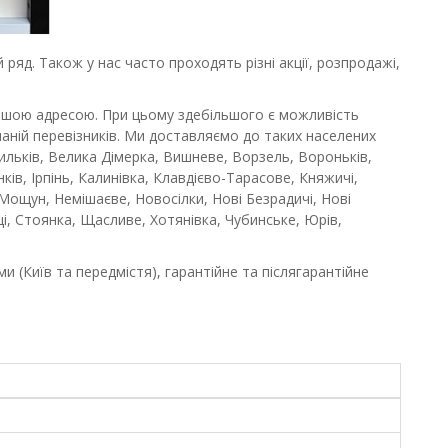
ряд. Також у нас часто проходять різні акції, розпродажі,
ашою адресою. При цьому здебільшого є можливість
аній перевізників. Ми доставляємо до таких населених
сильків, Велика Дімерка, Вишневе, Ворзель, Вороньків,
ків, Ірпінь, Калинівка, Клавдієво-Тарасове, Княжичі,
ощун, Немішаєве, Новосілки, Нові Безрадичі, Нові
вці, Стоянка, Щасливе, Хотянівка, Чубинське, Юрів,
 (Київ та передмістя), гарантійне та післягарантійне