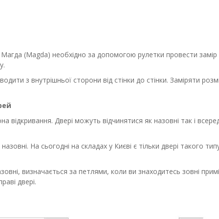
Магда (Magda) необхідно за допомогою рулетки провести замір йо
у.
водити з внутрішньої сторони від стінки до стінки. Заміряти роз
рей
на відкривання. Двері можуть відчинятися як назовні так і всере
азовні. На сьогодні на складах у Києві є тільки двері такого ти
овні, визначається за петлями, коли ви знаходитесь зовні примі
раві двері.