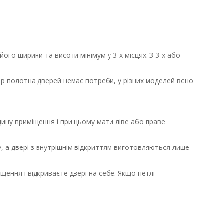
го ширини та висоти мінімум у 3-х місцях. З 3-х або
мір полотна дверей немає потреби, у різних моделей воно
дину приміщення і при цьому мати ліве або праве
пу, а двері з внутрішнім відкриттям виготовляються лише
щення і відкриваєте двері на себе. Якщо петлі