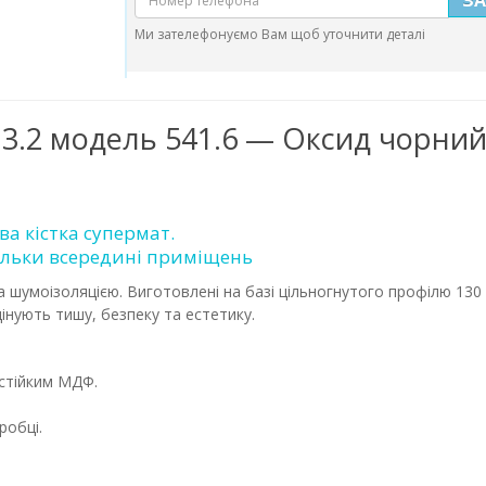
Ми зателефонуємо Вам щоб уточнити деталі
 3.2 модель 541.6 — Оксид чорний
а кістка супермат.
ільки всередині приміщень
 та шумоізоляцією. Виготовлені на базі цільногнутого профілю 1
цінують тишу, безпеку та естетику.
стійким МДФ.
робці.