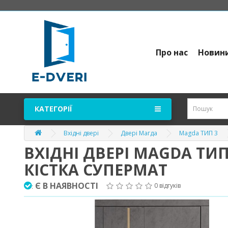
Про нас
Новин
КАТЕГОРІЇ
Вхідні двері
Двері Магда
Magda ТИП 3
ВХІДНІ ДВЕРІ MAGDA ТИ
КІСТКА СУПЕРМАТ
Є В НАЯВНОСТІ
0 відгуків
: