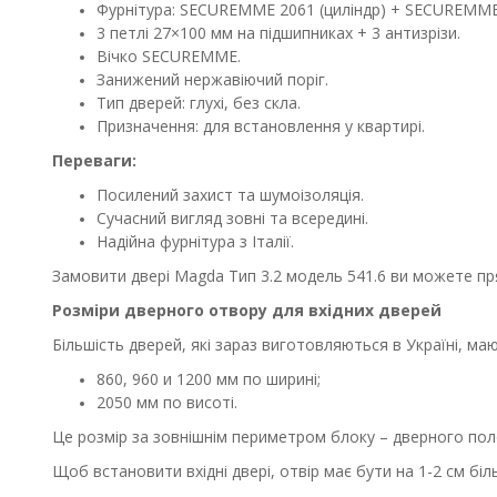
Фурнітура: SECUREMME 2061 (циліндр) + SECUREMME 
3 петлі 27×100 мм на підшипниках + 3 антизрізи.
Вічко SECUREMME.
Занижений нержавіючий поріг.
Тип дверей: глухі, без скла.
Призначення: для встановлення у квартирі.
Переваги:
Посилений захист та шумоізоляція.
Сучасний вигляд зовні та всередині.
Надійна фурнітура з Італії.
Замовити двері Magda Тип 3.2 модель 541.6 ви можете пря
Розміри дверного отвору для вхідних дверей
Більшість дверей, які зараз виготовляються в Україні, ма
860, 960 и 1200 мм по ширині;
2050 мм по висоті.
Це розмір за зовнішнім периметром блоку – дверного поло
Щоб встановити вхідні двері, отвір має бути на 1-2 см бі