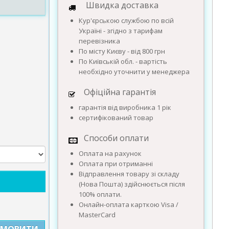
Швидка доставка
Кур'єрською службою по всій
Україні - згідно з тарифам
перевізника
По місту Києву - від 800 грн
По Київській обл. - вартість
необхідно уточнити у менеджера
Офіційна гарантія
гарантія від виробника 1 рік
сертифікований товар
Способи оплати
Оплата на рахунок
Оплата при отриманні
Відправлення товару зі складу
(Нова Пошта) здійснюється після
100% оплати.
Онлайн-оплата карткою Visa /
MasterCard
АМОВИТИ