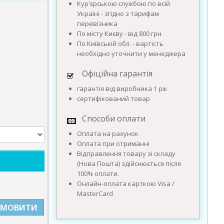
Кур'єрською службою по всій
Україні - згідно з тарифам
перевізника
По місту Києву - від 800 грн
По Київській обл. - вартість
необхідно уточнити у менеджера
Офіційна гарантія
гарантія від виробника 1 рік
сертифікований товар
Способи оплати
Оплата на рахунок
Оплата при отриманні
Відправлення товару зі складу
(Нова Пошта) здійснюється після
100% оплати.
Онлайн-оплата карткою Visa /
MasterCard
АМОВИТИ