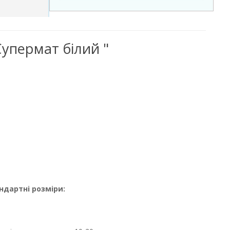
Супермат білий "
ндартні розміри: