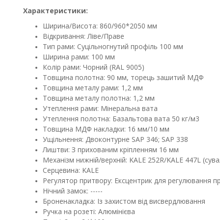
Характеристики:
Ширина/Висота: 860/960*2050 мм
Відкривання: Ліве/Праве
Тип рами: Суцільногнутий профіль 100 мм
Ширина рами: 100 мм
Колір рами: Чорний (RAL 9005)
Товщина полотна: 90 мм, торець зашитий МДФ
Товщина металу рами: 1,2 мм
Товщина металу полотна: 1,2 мм
Утеплення рами: Мінеральна вата
Утеплення полотна: Базальтова вата 50 кг/м3
Товщина МДФ накладки: 16 мм/10 мм
Ущільнення: Двоконтурне SAP 346; SAP 338
Лиштви: З прихованим кріпленням 16 мм
Механізм нижній/верхній: KALE 252R/KALE 447L (сув
Серцевина: KALE
Регулятор притвору: Ексцентрик для регулювання пр
Нічний замок: -----
Броненакладка: Із захистом від висвердлювання
Ручка на розеті: Алюмінієва