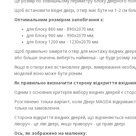
Це розмір по зовнішньому периметру блоку дверного поло
Щоб встановити вхідні двері, отвір має бути на 1-2 см бі
Оптимальним розміром запобігання є:
для блоку 860 мм - 890х2070 мм;
для блоку 960 мм - 990х2070 мм;
для блоку 1200 мм - 1230х2070 мм.
Щоб правильно заміряти отвір для монтажу вхідних двере
або більше значень виберіть найменші - це буде розмір з
Якщо в отворі вже встановлені двері, вимірювання необхід
моделей воно може бути різним.
Як правильно визначити сторону відкриття вхідни
Одним з основних критеріїв вибору вхідних дверей є сторо
Розглянемо тільки варіант, коли Двері МAGDA відкриваютьс
тільки на замовлення.
Сторона відкриття вхідних дверей, що відчиняються назов
ліворуч - це ліві двері, якщо праворуч - це праві двері.
Ось, як зображено на малюнку: