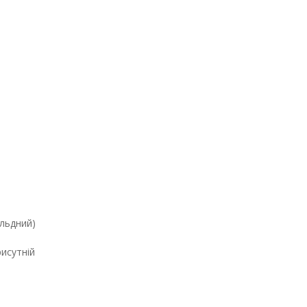
альдний)
исутній