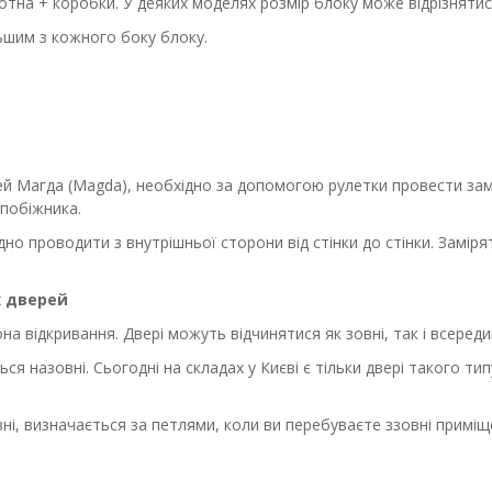
тна + коробки. У деяких моделях розмір блоку може відрізнятися
льшим з кожного боку блоку.
й Магда (Magda), необхідно за допомогою рулетки провести замі
апобіжника.
но проводити з внутрішньої сторони від стінки до стінки. Заміря
х дверей
на відкривання. Двері можуть відчинятися як зовні, так і всереди
я назовні. Сьогодні на складах у Києві є тільки двері такого ти
ні, визначається за петлями, коли ви перебуваєте ззовні приміще