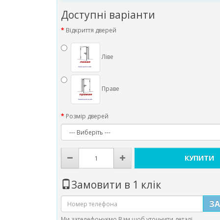
Доступні варіанти
Відкриття дверей
Ліве
Праве
Розмір дверей
КУПИТИ
Замовити в 1 клік
З
Ми зателефонуємо Вам щоб уточнити деталі