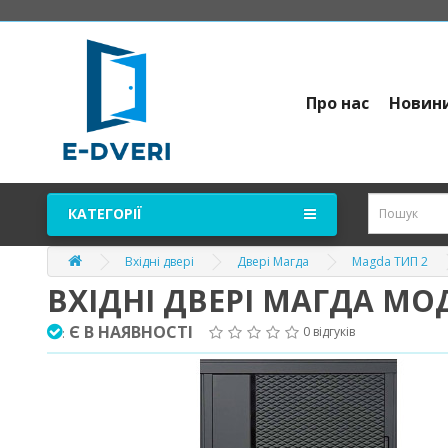
Про нас
Новин
КАТЕГОРІЇ
Вхідні двері
Двері Магда
Magda ТИП 2
ВХІДНІ ДВЕРІ МАГДА МО
Є В НАЯВНОСТІ
0 відгуків
: