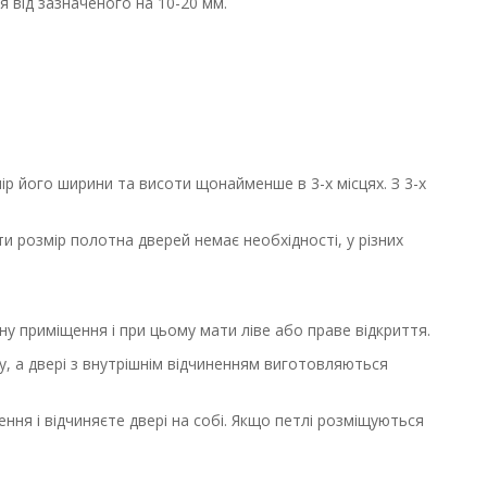
 від зазначеного на 10-20 мм.
р його ширини та висоти щонайменше в 3-х місцях. З 3-х
ти розмір полотна дверей немає необхідності, у різних
ну приміщення і при цьому мати ліве або праве відкриття.
пу, а двері з внутрішнім відчиненням виготовляються
ння і відчиняєте двері на собі. Якщо петлі розміщуються