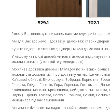
Якщо у Вас виникнуть питання, наші менеджери із задовол
Ми для Вас зробимо - доставку, демонтаж старих дверей 
Купити недорого якісні вхідні двері ТМ Магда можна в наш
У нашому каталозі дверей ми намагаємося підтримувати акт
можливі знижки (уточнюйте у менеджерів).
Можлива доставка дверей ТМ Magda по Київській області 
можливість домовитися про доставку на час. Це не тільки
Київської області: Білогородка, Бобриця, Бориспіль, Бор
Глеваха, Гнідин, Гоголів, Гора, Горенко, Гостомель, Данилі
Колонщина, Копилів, Крюківщина, Лебедівка, Литвинівка, 
Підгірці, Проців, Пухівка, Рогозів, Рожівка, Рожни, Сосні
менеджера під час замовлення.
Магазин e-dveri.com.ua надає повний комплекс послуг - до