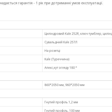
адається гарантія - 1 рік при дотриманні умов експлуатації.
Циліндровий Kale 252R, ключ-тумблер, цилін
Сувальдний Kale 257Л
На розетці
Kale (Туреччина)
Апекс,кут огляду 180 °
860*2050 мм, 960*2050 мм
Гнутий профіль 1,2 мм
Гнутий профіль, 100 мм