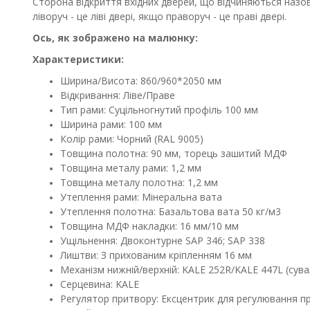
Сторона відкриття вхідних дверей, що відчиняються назов
ліворуч - це ліві двері, якщо праворуч - це праві двері.
Ось, як зображено на малюнку:
Характеристики:
Ширина/Висота: 860/960*2050 мм
Відкривання: Ліве/Праве
Тип рами: Суцільногнутий профіль 100 мм
Ширина рами: 100 мм
Колір рами: Чорний (RAL 9005)
Товщина полотна: 90 мм, торець зашитий МДФ
Товщина металу рами: 1,2 мм
Товщина металу полотна: 1,2 мм
Утеплення рами: Мінеральна вата
Утеплення полотна: Базальтова вата 50 кг/м3
Товщина МДФ накладки: 16 мм/10 мм
Ущільнення: Двоконтурне SAP 346; SAP 338
Лиштви: З прихованим кріпленням 16 мм
Механізм нижній/верхній: KALE 252R/KALE 447L (сув
Серцевина: KALE
Регулятор притвору: Ексцентрик для регулювання пр