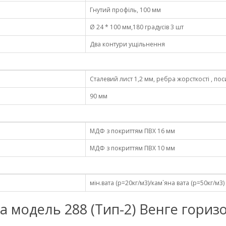
Гнутий профіль, 100 мм
Ø 24 * 100 мм,180 градусів 3 шт
Два контури ущільнення
Сталевий лист 1,2 мм, ребра жорсткості , по
90 мм
МДФ з покриттям ПВХ 16 мм
МДФ з покриттям ПВХ 10 мм
мін.вата (р=20кг/м3)/кам`яна вата (р=50кг/м3)
агда модель 288 (Тип-2) Венге гор