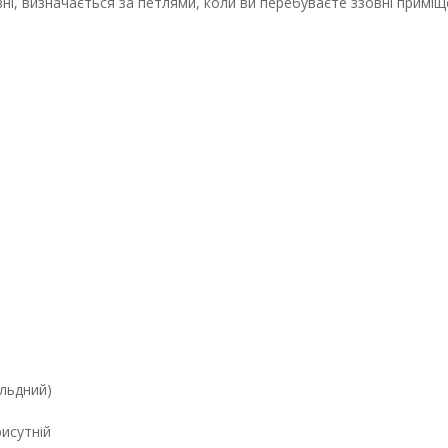
ні, визначається за петлями, коли ви перебуваєте ззовні приміще
альдний)
исутній