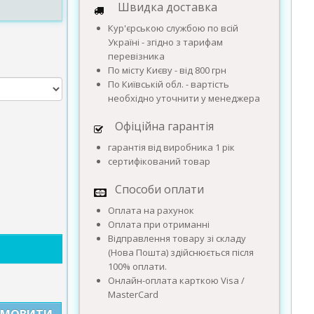
Швидка доставка
Кур'єрською службою по всій
Україні - згідно з тарифам
перевізника
По місту Києву - від 800 грн
По Київській обл. - вартість
необхідно уточнити у менеджера
Офіційна гарантія
гарантія від виробника 1 рік
сертифікований товар
Способи оплати
Оплата на рахунок
Оплата при отриманні
Відправлення товару зі складу
(Нова Пошта) здійснюється після
100% оплати.
Онлайн-оплата карткою Visa /
MasterCard
АМОВИТИ