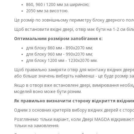
860, 960 і 1200 мм за шириною;
2050 мм за висотою.
Це розмір по зовнішньому периметру блоку дверного поло
Щоб встановити вхідні двері, отвір має бути на 1-2 см бі
Оптимальним розміром запобігання є:
для блоку 860 мм - 890х2070 мм;
для блоку 960 мм - 990х2070 мм;
для блоку 1200 мм - 1230х2070 мм.
Щоб правильно заміряти отвір для монтажу вхідних двере
або більше значень виберіть найменші - це буде розмір з
Якщо в отворі вже встановлені двері, вимірювання необхід
моделей воно може бути різним.
Як правильно визначити сторону відкриття вхідни
Одним з основних критеріїв вибору вхідних дверей є сторо
Розглянемо тільки варіант, коли Двері МAGDA відкриваютьс
тільки на замовлення.