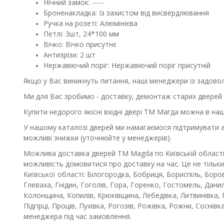
Нічний замок: -----
Броненакладка: Із захистом від висвердлювання
Ручка на розеті: Алюмінієва
Петлі: 3шт, 24*100 мм
Вічко: Вічко присутнє
Антизрізи: 2 шт
Нержавіючий поріг: Нержавіючий поріг присутній
Якщо у Вас виникнуть питання, наші менеджери із задовол
Ми для Вас зробимо - доставку, демонтаж старих дверей 
Купити недорого якісні вхідні двері ТМ Магда можна в наш
У нашому каталозі дверей ми намагаємося підтримувати акт
можливі знижки (уточнюйте у менеджерів).
Можлива доставка дверей ТМ Magda по Київській області 
можливість домовитися про доставку на час. Це не тільки
Київської області: Білогородка, Бобриця, Бориспіль, Бор
Глеваха, Гнідин, Гоголів, Гора, Горенко, Гостомель, Данилі
Колонщина, Копилів, Крюківщина, Лебедівка, Литвинівка, 
Підгірці, Проців, Пухівка, Рогозів, Рожівка, Рожни, Сосні
менеджера під час замовлення.