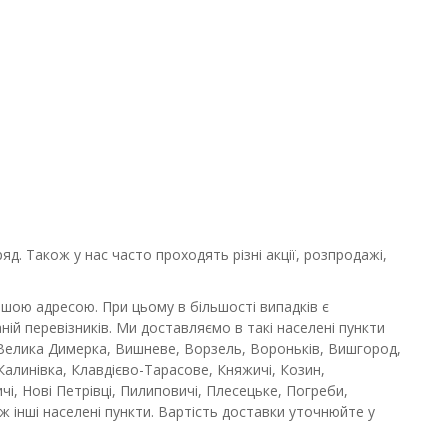
д. Також у нас часто проходять різні акції, розпродажі,
шою адресою. При цьому в більшості випадків є
ій перевізників. Ми доставляємо в такі населені пункти
, Велика Димерка, Вишневе, Ворзель, Вороньків, Вишгород,
, Калинівка, Клавдієво-Тарасове, Княжичі, Козин,
і, Нові Петрівці, Пилиповичі, Плесецьке, Погреби,
кож інші населені пункти. Вартість доставки уточнюйте у