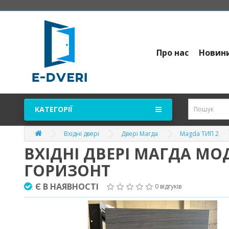
Про нас
Новин
КАТЕГОРІЇ
Вхідні двері
Двері Магда
Magda ТИП 2
ВХІДНІ ДВЕРІ МАГДА МОД
ГОРИЗОНТ
Є В НАЯВНОСТІ
0 відгуків
: