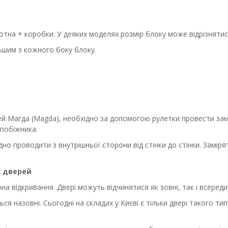
тна + коробки. У деяких моделях розмір блоку може відрізнятися
льшим з кожного боку блоку.
й Магда (Magda), необхідно за допомогою рулетки провести замі
апобіжника.
но проводити з внутрішньої сторони від стінки до стінки. Заміря
х дверей
на відкривання. Двері можуть відчинятися як зовні, так і всереди
я назовні. Сьогодні на складах у Києві є тільки двері такого ти