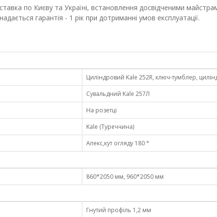
ставка по Києву та Україні, встановлення досвідченими майстрами 
адається гарантія - 1 рік при дотриманні умов експлуатації.
Циліндровий Kale 252R, ключ-тумблер, цилін
Сувальдний Kale 257Л
На розетці
Kale (Туреччина)
Апекс,кут огляду 180 °
860*2050 мм, 960*2050 мм
Гнутий профіль 1,2 мм