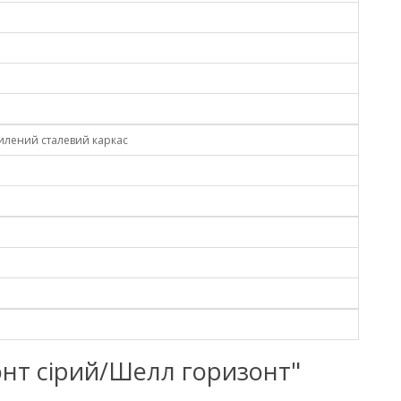
силений сталевий каркас
изонт сірий/Шелл горизонт"