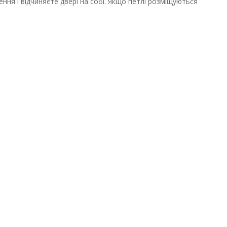
ння і відчиняєте двері на собі. Якщо петлі розміщуються