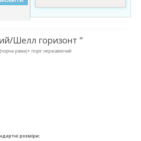
ірий/Шелл горизонт "
 (чорна рама)+ поріг нержавіючий
ндартні розміри: