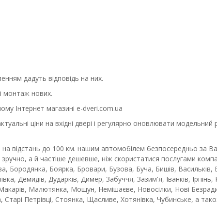
енням дадуть відповідь на них.
і монтаж нових.
ому Інтернет магазині e-dveri.com.ua
уальні ціни на вхідні двері і регулярно оновлювати модельний ря
на відстань до 100 км. нашим автомобілем безпосередньо за Ва
 зручно, а й частіше дешевше, ніж скористатися послугами компан
ова, Бородянка, Боярка, Бровари, Бузова, Буча, Бишів, Васильків
вка, Демидів, Дударків, Димер, Забуччя, Зазим'я, Іванків, Ірпінь
Макарів, Малютянка, Мощун, Немішаєве, Новосілки, Нові Безрадич
вка, Старі Петрівці, Стоянка, Щасливе, Хотянівка, Чубинське, а та