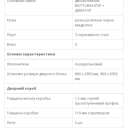
Основний замок
двосистемний
MOTTURA54797 +
ДЕВІАТОР
Ручка
ручка розеткою чорна
квадратна
Поріг
З нержавіючої сталі
Вічко
Є
Основні характеристики
Уплотнители
поліуретановий
Установчі розміри дверного блока
860 x 2050 мм, 960 x 2050
мм
Дверний короб
Товщина металу коробка
1,5 мм, гнутий
трьохступеневий профіль
Товщина коробки
110 мм з притвором
Петлі
3 шт.