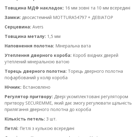
Товщина МДФ накладок:
16 мм зовні та 10 мм всередині
Замки:
двосистемний MOTTURA54797 + ДЕВІАТОР
Серцевина:
Avers
Товщина металу:
1,5 мм
Наповнення полотна:
Мінеральна вата
Утеплення дверного короба:
Короб вхідних дверей
утеплений мінеральною ватою
Торець дверного полотна:
Торець дверного полотна
пофарбований у колір короба
Нічник:
Встановлено
Регулятор притвору:
Двері укомплектовані регулятором
притвору SECUREMME, який дає змогу регулювати щільність
прилягання дверного полотна до короба
Кількість петель:
3 шт.
Петлі:
Петлі з кулькою всередині