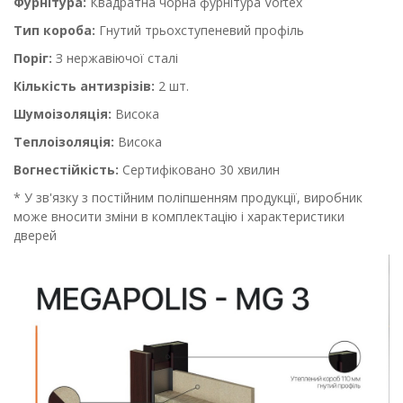
Фурнітура:
Квадратна чорна фурнітура Vortex
Тип короба:
Гнутий трьохступеневий профіль
Поріг:
З нержавіючої сталі
Кількість антизрізів:
2 шт.
Шумоізоляція:
Висока
Теплоізоляція:
Висока
Вогнестійкість:
Сертифіковано 30 хвилин
* У зв'язку з постійним поліпшенням продукції, виробник
може вносити зміни в комплектацію і характеристики
дверей