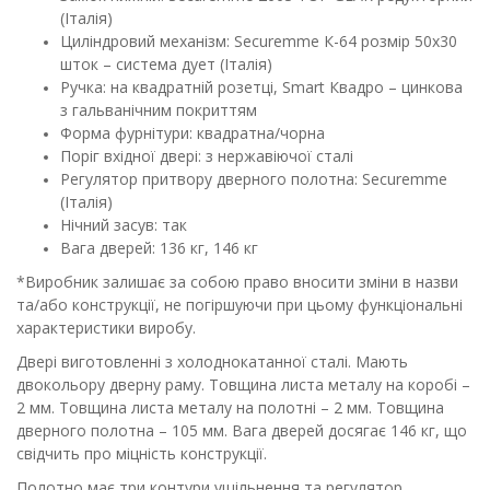
(Італія)
Циліндровий механізм: Securemme К-64 розмір 50х30
шток – система дует (Італія)
Ручка: на квадратній розетці, Smart Квадро – цинкова
з гальванічним покриттям
Форма фурнітури: квадратна/чорна
Поріг вхідної двері: з нержавіючої сталі
Регулятор притвору дверного полотна: Securemme
(Італія)
Нічний засув: так
Вага дверей: 136 кг, 146 кг
*Виробник залишає за собою право вносити зміни в назви
та/або конструкції, не погіршуючи при цьому функціональні
характеристики виробу.
Двері виготовленні з холоднокатанної сталі. Мають
двокольору дверну раму. Товщина листа металу на коробі –
2 мм. Товщина листа металу на полотні – 2 мм. Товщина
дверного полотна – 105 мм. Вага дверей досягає 146 кг, що
свідчить про міцність конструкції.
Полотно має три контури ущільнення та регулятор