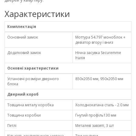
Характеристики
Комплектація
Основний замок
Моттура 54.797 моноблок +
девіатор вгору і вниз
Додатковий замок
Нічна засувка Securemme
Італія
Основні характеристики
Установчі розміри дверного
850х2050 мм, 950х2050 мм
блока
Дверний короб
Товщина металу коробка
Холоднокатана сталь - 2.0 мм
Товщина коробки
Гнутий профіль130 мм
Петлі
Металеві завзяті, 3 шт
Кількість контурів ущільнювача
Три контури