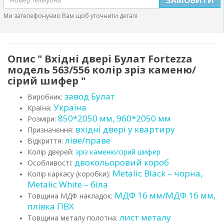
Ми зателефонуємо Вам щоб уточнити деталі
Опис " Вхідні двері Булат Fortezza
модель 563/556 колір зріз каменю/
сірий шифер "
завод Булат
Виробник:
Україна
Країна:
850*2050 мм, 960*2050 мм
Розміри:
вхідні двері у квартиру
Призначення:
ліве/праве
Відкриття:
Колір дверей:
зріз каменю/сірий шифер
двокольоровий короб
Особливості:
Metalic Black – чорна,
Колір каркасу (коробки):
Metalic White – біла
МДФ 16 мм/МДФ 16 мм,
Товщина МДФ накладок:
плівка ПВХ
лист металу
Товщина металу полотна: