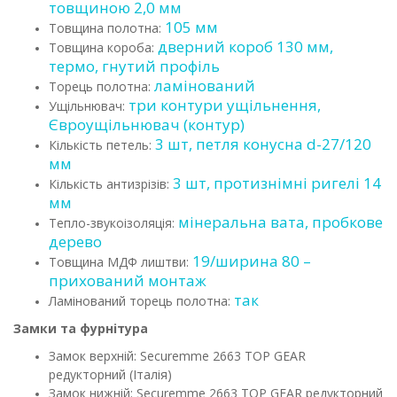
товщиною 2,0 мм
105 мм
Товщина полотна:
дверний короб 130 мм,
Товщина короба:
термо, гнутий профіль
ламінований
Торець полотна:
три контури ущільнення,
Ущільнювач:
Євроущільнювач (контур)
3 шт, петля конусна d-27/120
Кількість петель:
мм
3 шт, протизнімні ригелі 14
Кількість антизрізів:
мм
мінеральна вата, пробкове
Тепло-звукоізоляція:
дерево
19/ширина 80 –
Товщина МДФ лиштви:
прихований монтаж
так
Ламінований торець полотна:
Замки та фурнітура
Замок верхній: Securemme 2663 TOP GEAR
редукторний (Італія)
Замок нижній: Securemme 2663 TOP GEAR редукторний