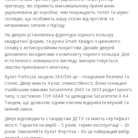
притвору, які сприяють максимальному приляганню
ущільнювача до коробки, чим покращують тепло та шумо-
їзоляцію, що позбавить вашу оселю від протягів та
неприємних запахів з під’їзду.
На дверях установлена фурнітура чорного кольору
квадратної форми, та ручка Smart Квадро з цинкового
сплаву з антикорозійним покриттям. Дизайн дверей
доповнено молдингами з композиту чорного кольора. Для
естетичного зовнішнього вигляду, використовується
лиштва прихованого монтажу.
Булат Fortezza, модель 563/556 це – поєднання безпеки та
стилю. Двері мають 4 клас зламостійкості. Вони оснащені
італійським замками Securemme 2663 та 2653 редукторного
типу, з системою TOP GEAR та циліндром Securemme К-64
Тандем, що дозволяє одним ключем відкривати верхній та
нижній замок.
Двері відповідають стандартам ДСТУ та мають сертифікат
якості. Гарантія на виріб – 5 років, термін експлуатації – 20
років. Замовляйте Булат Фортеза – бо це найкращий вибір
дверей у квартиру.