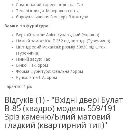
Ламінований торець полотна: Так
Теплоізоляція: Мінеральна вата
Євроущільнювач (контур): 3 контури
Замки та фурнітура:
Верхній замок: Аріко сувальдний (Україна)
Нижній замок: КАLЕ 252 під циліндр (Туреччина)
Циліндровий механізм: розмір 50х30 під шток
(Туреччина)
Нічний засув: Так
Вічко: Так, хром
Форма фурнітури: Овальна / хром
Ручка: Smart-A, хром
Гарантія: 1 рік
Відгуків (1) - "Вхідні двері Булат
B-85 (квадро) модель 559/191
Зріз каменю/Білий матовий
гладкий (квартирний тип)"