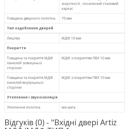
жорсткості , посилений сталевий
каркас
Товщина дверного полотна
70 мм
Тип оздоблення дверей
Лиштва
МДФ 10 мм
Покриття
Товщина та покриття МДФ
МДФ з покриттям ПВХ 10 мм
панелей зовнішньої
сторони
Товщина та покриття МДФ
МДФ з покриттям ПВХ 10 мм
панелей внутрішньої
сторони
Утеплення і звукоізоляція
Утеплення полотна
мін.вата
Відгуків (0) - "Вхідні двері Artiz