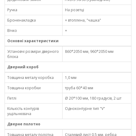
Ручка
На розетці
Броненакладка
+ втоплена, "чашка"
Вічко
+
Основні характеристики
Установчі розміри дверного
860*2050 мм, 960*2050 мм
блока
Дверний короб
Товщина металу коробка
1,0 мм
Товщина коробки
труба 60*40 мм
Петлі
Ø 20*100 мм, 180 градусів, 2 шт
Кількість контурів
Одноконтурне тип "V"
ущільнювача
Дверне полотно
Товщина металу полотна
Сталевий лист 0,5 мм, ребра