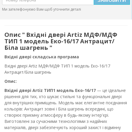
Ми зателефонуємо Вам щоб уточнити деталі
Опис " Вхідні двері Artiz МДФ/МДФ
ТИП 1 модель Еко-16/17 Антрацит/
Біла шагрень "
Вхідні двері складська програма
Вхідні двері Artiz МДФ/МДФ ТИП 1 модель Еко-16/17
Антрацит/Біла шагрень
Опис:
Вхідні двері Artiz
ТИП1 модель Еко-16/17
— це ідеальне
рішення для тих, хто шукає стильні та функціональні двері
для внутрішніх приміщень. Модель має елегантне поєднання
кольорів:
Антрацит
зовні і Біла шагрень всередині, що
створює приємну атмосферу в будь-якому інтер'єрі.
Виготовлені за сучасними технологіями з надійних
матеріалів, двері забезпечують хороший захист і відмінну