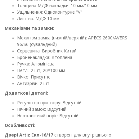
Товщина МДФ накладки: 10 мм/10 мм
Ущільнення: Одноконтурне "V"
Лиштва: МДФ 10 мм
Механізми та замки:
Механізм замка (нижній/верхній): APECS 2600/AVERS
96/S6 (сувальдний)
Серцевина: Виробник Китай
Броненакладка: Втоплена
Ручка: Алюмінієва
Петлі: 2 шт, 20*100 мм
Вічко: Присутнє
Антизрізи: 2 шт
Додаткові деталі:
Регулятор притвору: Відсутній
Нічний замок: Відсутній
Нержавіючий поріг: Відсутній
Особливості:
Двері Artiz Еко-
16/17
створені для внутрішнього