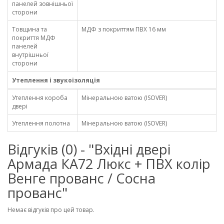
панелей зовнішньої
сторони
Товщина та
МДФ з покриттям ПВХ 16 мм
покриття МДФ
панелей
внутрішньої
сторони
Утеплення і звукоізоляція
Утеплення короба
Мінеральною ватою (ISOVER)
двері
Утеплення полотна
Мінеральною ватою (ISOVER)
Відгуків (0) - "Вхідні двері
Армада КА72 Люкс + ПВХ колір
Венге прованс / Сосна
прованс"
Немає відгуків про цей товар.