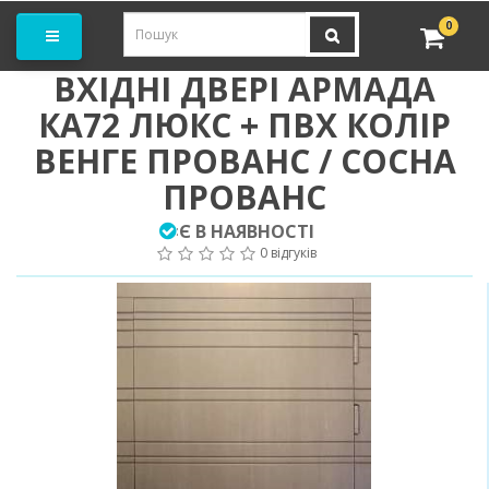
амовити замір
0
ВХІДНІ ДВЕРІ АРМАДА
КА72 ЛЮКС + ПВХ КОЛІР
ВЕНГЕ ПРОВАНС / СОСНА
ПРОВАНС
Є В НАЯВНОСТІ
:
0 відгуків