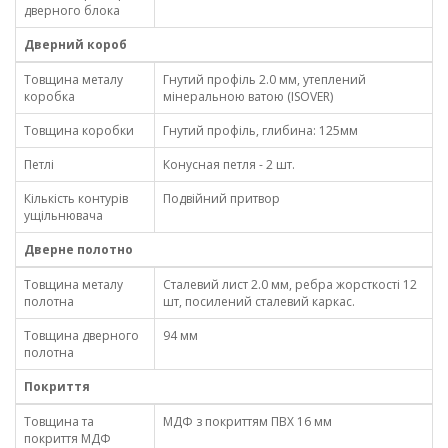
дверного блока
Дверний короб
Товщина металу
Гнутий профіль 2.0 мм, утеплений
коробка
мінеральною ватою (ISOVER)
Товщина коробки
Гнутий профіль, глибина: 125мм
Петлі
Конусная петля - 2 шт.
Кількість контурів
Подвійний притвор
ущільнювача
Дверне полотно
Товщина металу
Сталевий лист 2.0 мм, ребра жорсткості 12
полотна
шт, посилений сталевий каркас.
Товщина дверного
94 мм
полотна
Покриття
Товщина та
МДФ з покриттям ПВХ 16 мм
покриття МДФ