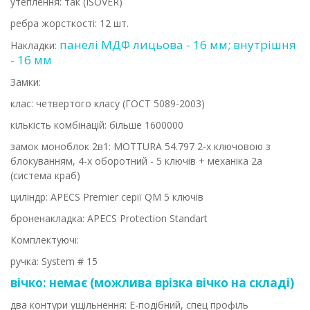
утеплення: так (ISOVER)
ребра жорсткості: 12 шт.
панелі МДФ лицьова - 16 мм; внутрішня
Накладки:
- 16 мм
Замки:
клас: четвертого класу (ГОСТ 5089-2003)
кількість комбінацій: більше 1600000
замок моноблок 2в1: MOTTURA 54.797 2-х ключовою з
блокуванням, 4-х оборотний - 5 ключів + механіка 2а
(система краб)
циліндр: APECS Premier серії QM 5 ключів
броненакладка: APECS Protection Standart
Комплектуючі:
ручка: System # 15
вічко: немає (можлива врізка вічко на складі)
два контури ущільнення: Е-подібний, спец профіль