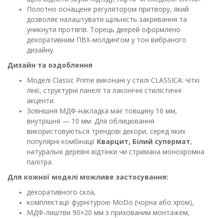
Полотно оснащене регулятором притвору, який
дозволяє налаштувати щільність закривання та
уникнути протягів. Торець дверей оформлено
декоративним ПВХ-молдингом у тон вибраного
дизайну.
Дизайн та оздоблення
Моделі Classic Prime виконані у стилі CLASSICA: чіткі
лінії, структурні панелі та лаконічні стилістичні
акценти.
Зовнішня МДФ-накладка має товщину 16 мм,
внутрішня — 10 мм. Для облицювання
використовуються трендові декори, серед яких
популярні комбінації
Кварцит, Білий супермат
,
натуральні деревні відтінки чи стримана монохромна
палітра.
Для кожної моделі можливе застосування:
декоративного скла,
комплектації фурнітурою MoDo (чорна або хром),
МДФ-лиштви 90×20 мм з прихованим монтажем,