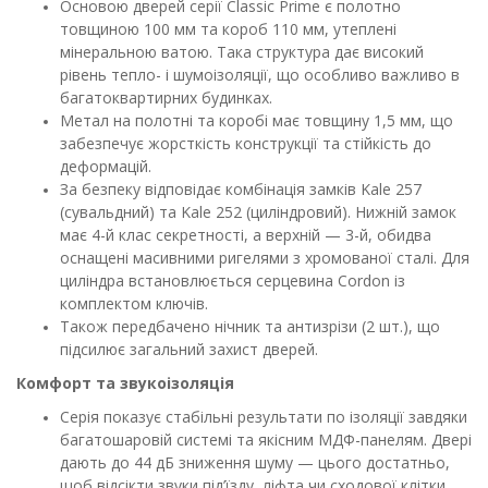
Основою дверей серії Classic Prime є полотно
товщиною 100 мм та короб 110 мм, утеплені
мінеральною ватою. Така структура дає високий
рівень тепло- і шумоізоляції, що особливо важливо в
багатоквартирних будинках.
Метал на полотні та коробі має товщину 1,5 мм, що
забезпечує жорсткість конструкції та стійкість до
деформацій.
За безпеку відповідає комбінація замків Kale 257
(сувальдний) та Kale 252 (циліндровий). Нижній замок
має 4-й клас секретності, а верхній — 3-й, обидва
оснащені масивними ригелями з хромованої сталі. Для
циліндра встановлюється серцевина Cordon із
комплектом ключів.
Також передбачено нічник та антизрізи (2 шт.), що
підсилює загальний захист дверей.
Комфорт та звукоізоляція
Серія показує стабільні результати по ізоляції завдяки
багатошаровій системі та якісним МДФ-панелям. Двері
дають до 44 дБ зниження шуму — цього достатньо,
щоб відсікти звуки під’їзду, ліфта чи сходової клітки.