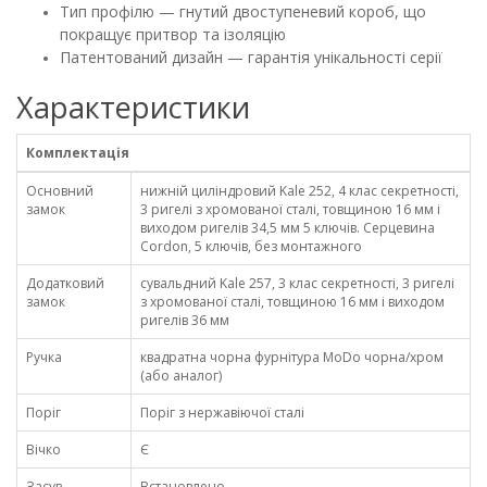
Тип профілю — гнутий двоступеневий короб, що
покращує притвор та ізоляцію
Патентований дизайн — гарантія унікальності серії
Характеристики
Комплектація
Основний
нижній циліндровий Kale 252, 4 клас секретності,
замок
3 ригелі з хромованої сталі, товщиною 16 мм і
виходом ригелів 34,5 мм 5 ключів. Серцевина
Cordon, 5 ключів, без монтажного
Додатковий
сувальдний Kale 257, 3 клас секретності, 3 ригелі
замок
з хромованої сталі, товщиною 16 мм і виходом
ригелів 36 мм
Ручка
квадратна чорна фурнітура MoDo чорна/хром
(або аналог)
Поріг
Поріг з нержавіючої сталі
Вічко
Є
Засув
Встановлено