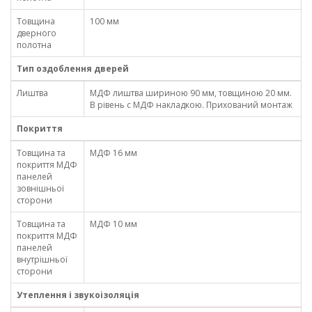
Товщина
100 мм
дверного
полотна
Тип оздоблення дверей
Лиштва
МДФ лиштва шириною 90 мм, товщиною 20 мм.
В рівень с МДФ накладкою. Прихований монтаж
Покриття
Товщина та
МДФ 16 мм
покриття МДФ
панелей
зовнішньої
сторони
Товщина та
МДФ 10 мм
покриття МДФ
панелей
внутрішньої
сторони
Утеплення і звукоізоляція