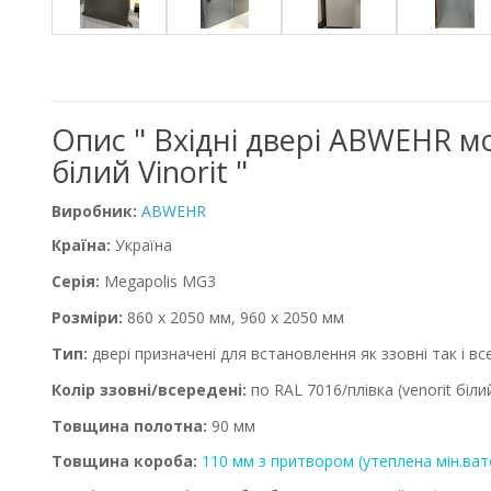
Опис " Вхідні двері ABWEHR м
білий Vinorit "
Виробник:
ABWEHR
Країна:
Україна
Серія:
Megapolis MG3
Розміри:
860
x
2050 мм, 960
x
2050 мм
Тип:
двері призначені для встановлення як ззовні так і в
Колір ззовні/всередені:
по RAL 7016
/плівка
(
venorit біли
Товщина полотна:
90 мм
Товщина короба:
110 мм з притвором (утеплена мін.ва