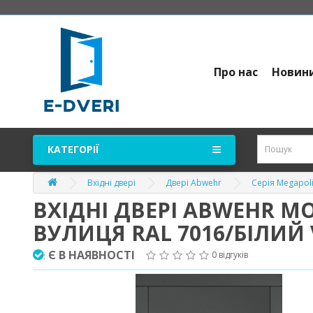
Про нас
Новин
КАТЕГОРІЇ
Вхідні двері
Двері Abwehr
Серія Megapol
ВХІДНІ ДВЕРІ ABWEHR М
ВУЛИЦЯ RAL 7016/БІЛИЙ 
Є В НАЯВНОСТІ
0 відгуків
: