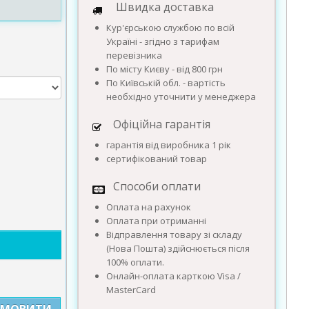
Швидка доставка
Кур'єрською службою по всій
Україні - згідно з тарифам
перевізника
По місту Києву - від 800 грн
По Київській обл. - вартість
необхідно уточнити у менеджера
Офіційна гарантія
гарантія від виробника 1 рік
сертифікований товар
Способи оплати
Оплата на рахунок
Оплата при отриманні
Відправлення товару зі складу
(Нова Пошта) здійснюється після
100% оплати.
Онлайн-оплата карткою Visa /
MasterCard
АМОВИТИ