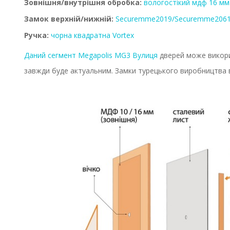
Зовнішня/внутрішня обробка:
вологостікий мдф 16 мм
Замок верхній/нижній:
Securemme2019/Securemme206
Ручка:
чорна квадратна Vortex
Даний сегмент
Megapolis MG3 Вулиця
дверей може викори
завжди буде актуальним. Замки турецького виробництва в