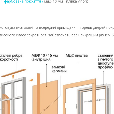
 + фарбоване покриття /
мдф 10 мм+ плівка vinorit
1
стовуватися зовні та всередині приміщення, торець дверей пок
исокого класу секретності забезпечать вас найкращим рівнем б