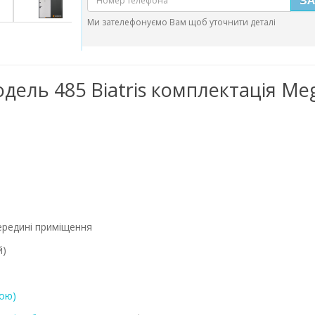
Ми зателефонуємо Вам щоб уточнити деталі
одель 485 Biatris комплектація Me
середині приміщення
й
)
тою)