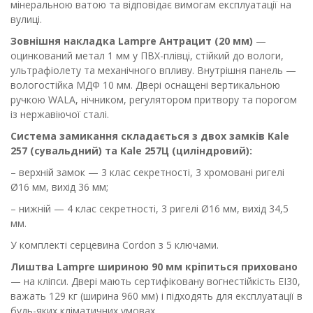
мінеральною ватою та відповідає вимогам експлуатації на
вулиці.
Зовнішня накладка Lampre Антрацит (20 мм)
—
оцинкований метал 1 мм у ПВХ-плівці, стійкий до вологи,
ультрафіолету та механічного впливу. Внутрішня панель —
вологостійка МДФ 10 мм. Двері оснащені вертикальною
ручкою WALA, нічником, регулятором притвору та порогом
із нержавіючої сталі.
Система замикання складається з двох замків Kale
257 (сувальдний) та Kale 257Ц (циліндровий):
– верхній замок — 3 клас секретності, 3 хромовані ригелі
Ø16 мм, вихід 36 мм;
– нижній — 4 клас секретності, 3 ригелі Ø16 мм, вихід 34,5
мм.
У комплекті серцевина Cordon з 5 ключами.
Лиштва Lampre шириною 90 мм кріпиться приховано
— на кліпси. Двері мають сертифіковану вогнестійкість EI30,
важать 129 кг (ширина 960 мм) і підходять для експлуатації в
будь-яких кліматичних умовах.