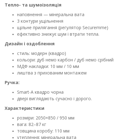
Тепло- та шумоізоляція
наповнення — мінеральна вата
3 контури ущільнення
щільне прилягання (регулятор Securemme)
ефективно знижує шум і втрати тепла.
Дизайн і оздоблення
стиль: модерн (квадро)
кольори: дуб немо карбон / дуб немо срібний
МДФ накладки: 10 мм / 10 мм
лиштва з прихованим монтажем
Ручка:
Smart-A квадро чорна
двері виглядають сучасно і дорого.
Характеристики
розміри: 2050×850 / 950 мм
вага: 82–87 кг
товщина коробу: 110 мм
утеплення: мінеральна вата