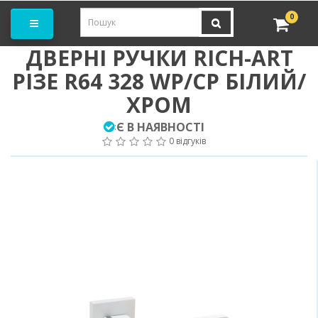
амовити замір
0
ДВЕРНІ РУЧКИ RICH-ART
РІЗЕ R64 328 WP/CP БІЛИЙ/
ХРОМ
Є В НАЯВНОСТІ
:
0 відгуків