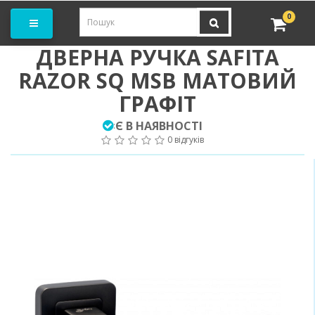
амовити замір
0
ДВЕРНА РУЧКА SAFITA
RAZOR SQ MSB МАТОВИЙ
ГРАФІТ
Є В НАЯВНОСТІ
:
0 відгуків