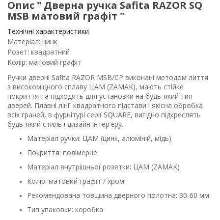
Опис " Дверна ручка Safita RAZOR SQ
MSB матовий графіт "
Технічні характеристики
Матеріал: цинк
Розет: квадратний
Колір:
матовий графіт
Ручки дверні Safita
RAZOR MSB/CP
виконані методом лиття
з високоміцного сплаву ЦАМ (ZAMAK), мають стійке
покриття та підходять для установки на будь-який тип
дверей. Плавні лінії квадратного підстави і якісна обробка
всіх граней, в фурнітурі серії SQUARE, вигідно підкреслять
будь-який стиль і дизайн інтер'єру.
Матеріал ручки: ЦАМ (цинк, алюміній, мідь)
Покриття: полімерне
Матеріал внутрішньої розетки: ЦАМ (ZAMAK)
Колір: матовий графіт / хром
Рекомендована товщина дверного полотна: 30-60 мм
Тип упаковки: коробка