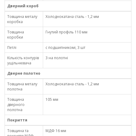
Дверний короб
Товщина металу
Холоднокатана сталь - 1,2 мм
коробка
Товщина
Гнутий профіль 110 мм
коробки
Петлі
с подшипникомі, 3 шт
Кількість контурів
3 на полотні
ущільнювача
Дверне полотно
Товщина металу
Холоднокатана сталь - 1,2 мм
полотна
Товщина
105 мм
дверного
полотна
Покриття
Товщина та
МДФ 16 мм
покриття МДФ