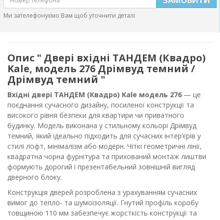
Ми зателефонуємо Вам щоб уточнити деталі
Опис " Двері вхідні ТАНДЕМ (Квадро)
Kale, модель 276 Дрімвуд темний /
Дрімвуд темний "
Вхідні двері ТАНДЕМ (Квадро) Kale модель 276
— це
поєднання сучасного дизайну, посиленої конструкції та
високого рівня безпеки для квартири чи приватного
будинку. Модель виконана у стильному кольорі Дрімвуд
темний, який ідеально підходить для сучасних інтер’єрів у
стилі лофт, мінімалізм або модерн. Чіткі геометричні лінії,
квадратна чорна фурнітура та прихований монтаж лиштви
формують дорогий і презентабельний зовнішній вигляд
дверного блоку.
Конструкція дверей розроблена з урахуванням сучасних
вимог до тепло- та шумоізоляції. Гнутий профіль коробу
товщиною 110 мм забезпечує жорсткість конструкції та