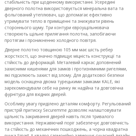
стабільність при щоденному використанні. Усередині
дверного полотна використовується мінеральна вата та
фольгований утеплювач, що допомагає ефективно
утримувати тепло в приміщенні та знижувати рівень
стороннього шуму. Три контури євроущільнювача
створюють щільне прилягання полотна, запобігаючи
протягам і проникненню холодного повітря.
Дверне полотно товщиною 105 мм має шість ребер
жорсткості, що значно підвищує міцність конструкції та
стійкість до деформацій. Металевий каркас доповнений
захисними кишенями для замків і протизнімними ригелями,
які підсилюють захист від злому. Для додаткової безпеки
модель оснащена двома турецькими замками KALE, які
зарекомендували себе на ринку як надійна та довговічна
фурнітура для вхідних дверей.
Особливу увагу приділено деталям комфорту. Регульований
пристрій притиску Securemme дозволяє налаштовувати
щільність закривання дверей навіть після тривалого
використання. Нержавіючий поріг забезпечує довговічність
та стійкість до механічних пошкоджень, а чорна квадратна
ручка Smart-А квадро гармонійно завершує сучасний дизайн