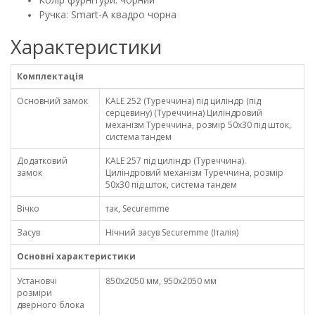
Ручка: Smart-А квадро чорна
Характеристики
Комплектація
Основний замок
КАLЕ 252 (Туреччина) під циліндр (під
серцевину) (Туреччина) Циліндровий
механізм Туреччина, розмір 50х30 під шток,
система тандем
Додатковий
КАLЕ 257 під циліндр (Туреччина).
замок
Циліндровий механізм Туреччина, розмір
50х30 під шток, система тандем
Вічко
так, Securemme
Засув
Нічний засув Securemme (Італія)
Основні характеристики
Установчі
850х2050 мм, 950х2050 мм
розміри
дверного блока