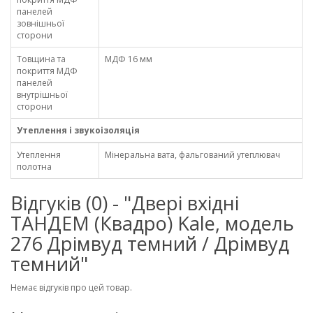
панелей
зовнішньої
сторони
Товщина та
МДФ 16 мм
покриття МДФ
панелей
внутрішньої
сторони
Утеплення і звукоізоляція
Утеплення
Мінеральна вата, фальгований утеплювач
полотна
Відгуків (0) - "Двері вхідні
ТАНДЕМ (Квадро) Kale, модель
276 Дрімвуд темний / Дрімвуд
темний"
Немає відгуків про цей товар.